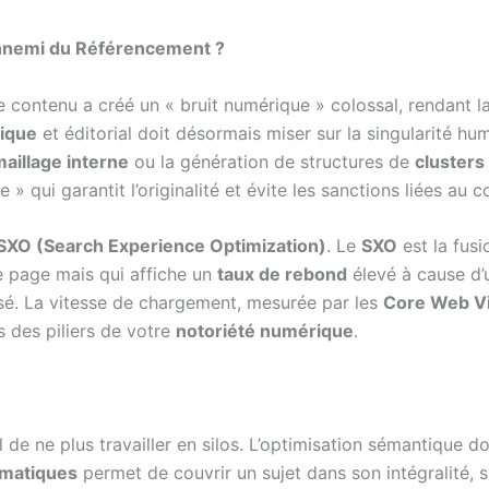
u Ennemi du Référencement ?
de contenu a créé un « bruit numérique » colossal, rendant l
ique
et éditorial doit désormais miser sur la singularité huma
aillage interne
ou la génération de structures de
clusters
 » qui garantit l’originalité et évite les sanctions liées au 
SXO (Search Experience Optimization)
. Le
SXO
est la fusi
re page mais qui affiche un
taux de rebond
élevé à cause d’
sé. La vitesse de chargement, mesurée par les
Core Web Vi
 des piliers de votre
notoriété numérique
.
al de ne plus travailler en silos. L’optimisation sémantique
ématiques
permet de couvrir un sujet dans son intégralité, 