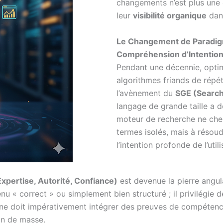
changements n’est plus une o
leur
visibilité organique
dans
Le Changement de Paradigme
Compréhension d’Intentio
Pendant une décennie, optimi
algorithmes friands de répéti
l’avènement du
SGE (Search
langage de grande taille a d
moteur de recherche ne che
termes isolés, mais à réso
l’intention profonde de l’utili
xpertise, Autorité, Confiance)
est devenue la pierre angul
u « correct » ou simplement bien structuré ; il privilégie 
 doit impérativement intégrer des preuves de compétence,
ion de masse.