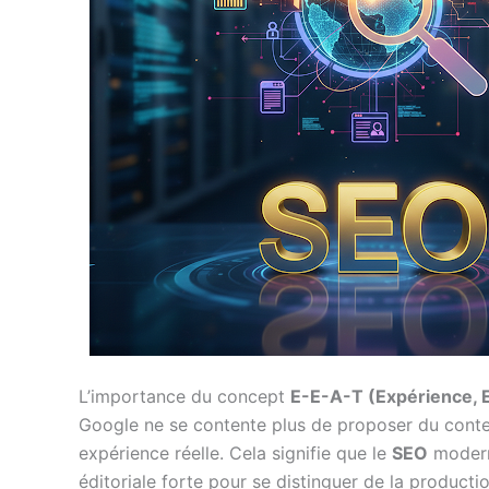
L’importance du concept
E-E-A-T (Expérience, E
Google ne se contente plus de proposer du conten
expérience réelle. Cela signifie que le
SEO
moderne
éditoriale forte pour se distinguer de la product