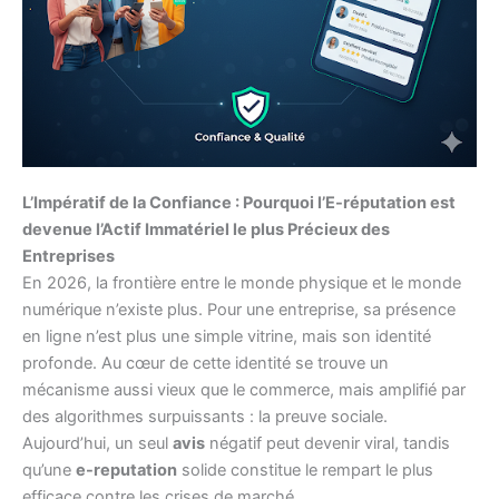
L’Impératif de la Confiance : Pourquoi l’E-réputation est
devenue l’Actif Immatériel le plus Précieux des
Entreprises
En 2026, la frontière entre le monde physique et le monde
numérique n’existe plus. Pour une entreprise, sa présence
en ligne n’est plus une simple vitrine, mais son identité
profonde. Au cœur de cette identité se trouve un
mécanisme aussi vieux que le commerce, mais amplifié par
des algorithmes surpuissants : la preuve sociale.
Aujourd’hui, un seul
avis
négatif peut devenir viral, tandis
qu’une
e-reputation
solide constitue le rempart le plus
efficace contre les crises de marché.