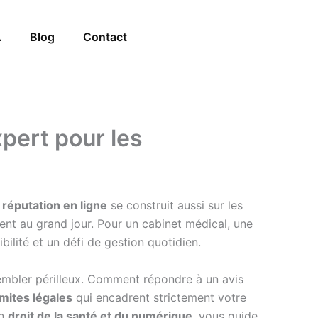
A
Blog
Contact
pert pour les
a réputation en ligne
se construit aussi sur les
hent au grand jour. Pour un cabinet médical, une
ilité et un défi de gestion quotidien.
embler périlleux. Comment répondre à un avis
imites légales
qui encadrent strictement votre
en
droit de la santé et du numérique
, vous guide