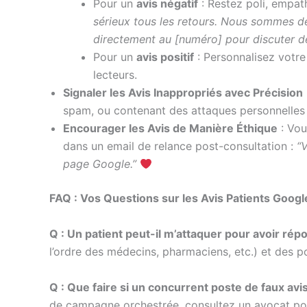
Pour un
avis négatif
: Restez poli, empat
sérieux tous les retours. Nous sommes dé
directement au [numéro] pour discuter de
Pour un
avis positif
: Personnalisez votre
lecteurs.
Signaler les Avis Inappropriés avec Précision
spam, ou contenant des attaques personnelles o
Encourager les Avis de Manière Éthique
: Vou
dans un email de relance post-consultation :
“
page Google.”
FAQ : Vos Questions sur les Avis Patients Googl
Q : Un patient peut-il m’attaquer pour avoir rép
l’ordre des médecins, pharmaciens, etc.) et des po
Q : Que faire si un concurrent poste de faux avis
de campagne orchestrée, consultez un avocat po