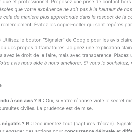
hique et professionnel. Proposez une prise de contact hors
solés que votre expérience ne soit pas à la hauteur de no
 cela de manière plus approfondie dans le respect de la con
 remerciement. Évitez les copier-coller qui sont repérés pa
: Utilisez le bouton “Signaler” de Google pour les avis clai
u des propos diffamatoires. Joignez une explication claire 
s avez le droit de le faire, mais avec transparence. Placez 
Votre avis nous aide à nous améliorer. Si vous le souhaitez
e
ondu à son avis ?
R :
Oui, si votre réponse viole le secret m
ursuites civiles. La prudence est de mise.
 négatifs ?
R :
Documentez tout (captures d’écran). Signalez
ur engager des actions pour
concurrence déloyale
et
diff