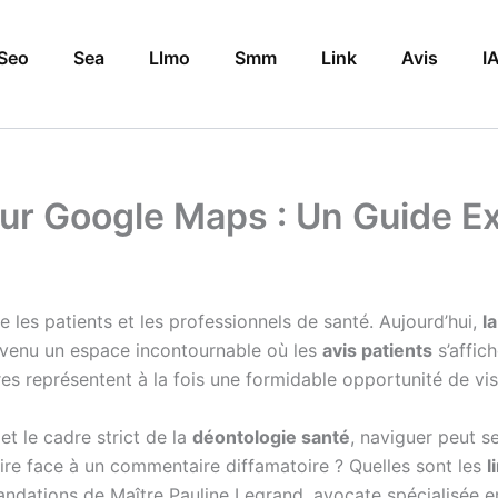
Seo
Sea
Llmo
Smm
Link
Avis
I
sur Google Maps : Un Guide Ex
e les patients et les professionnels de santé. Aujourd’hui,
l
venu un espace incontournable où les
avis patients
s’affic
 représentent à la fois une formidable opportunité de visib
et le cadre strict de la
déontologie santé
, naviguer peut s
aire face à un commentaire diffamatoire ? Quelles sont les
l
andations de Maître Pauline Legrand, avocate spécialisée 