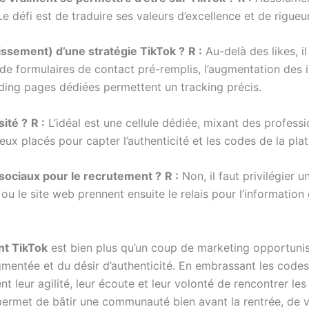
Le défi est de traduire ses valeurs d’excellence et de rigu
ssement) d’une stratégie TikTok ?
R :
Au-delà des likes, il
 de formulaires de contact pré-remplis, l’augmentation des i
ding pages dédiées permettent un tracking précis.
sité ?
R :
L’idéal est une cellule dédiée, mixant des profess
ux placés pour capter l’authenticité et les codes de la pla
x sociaux pour le recrutement ?
R :
Non, il faut privilégier u
u le site web prennent ensuite le relais pour l’information 
nt TikTok
est bien plus qu’un coup de marketing opportunist
ragmentée et du désir d’authenticité. En embrassant les code
nt leur agilité, leur écoute et leur volonté de rencontrer les
 permet de bâtir une communauté bien avant la rentrée, de v