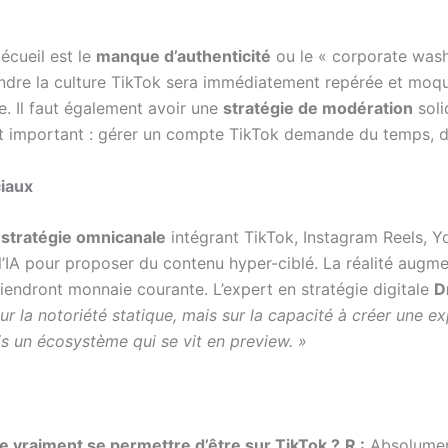
 écueil est le
manque d’authenticité
ou le « corporate washi
re la culture TikTok sera immédiatement repérée et moquée.
e. Il faut également avoir une
stratégie de modération
soli
t important : gérer un compte TikTok demande du temps, de 
iaux
e
stratégie omnicanale
intégrant TikTok, Instagram Reels, Y
de l’IA pour proposer du contenu hyper-ciblé. La réalité augme
ndront monnaie courante. L’expert en stratégie digitale
D
sur la notoriété statique, mais sur la capacité à créer une 
mais un écosystème qui se vit en preview. »
le vraiment se permettre d’être sur TikTok ?
R :
Absolument