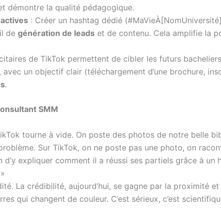
et démontre la qualité pédagogique.
actives
: Créer un hashtag dédié (#MaVieÀ[NomUniversité]) e
il de
génération de leads
et de contenu. Cela amplifie la 
citaires de TikTok permettent de cibler les futurs bacheliers 
ec un objectif clair (téléchargement d’une brochure, inscr
ns
.
 Consultant SMM
kTok tourne à vide. On poste des photos de notre belle bib
 problème. Sur TikTok, on ne poste pas une photo, on raconte
ain d’y expliquer comment il a réussi ses partiels grâce à u
 »
ité. La crédibilité, aujourd’hui, se gagne par la proximité et
res qui changent de couleur. C’est sérieux, c’est scientifiqu