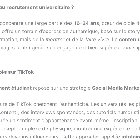
au recrutement universitaire ?
k concentre une large partie des
16-24 ans
, cœur de cible 
fre un terrain d’expression authentique, basé sur le storytel
rmation, mais de la
montrer
et de la
faire vivre
. Le
contenu
ignages bruts) génère un engagement bien supérieur aux supp
tés sur TikTok
ent étudiant
repose sur une stratégie
Social Media Mark
eurs de TikTok cherchent l’authenticité. Les universités les
ntent), des interviews spontanées, des tutoriels humoristiq
et crée un sentiment d’appartenance avant même l’inscription.
concept complexe de physique, montrer une expérience en l
seurs devenus influenceurs. Cette approche, appelée
infotai