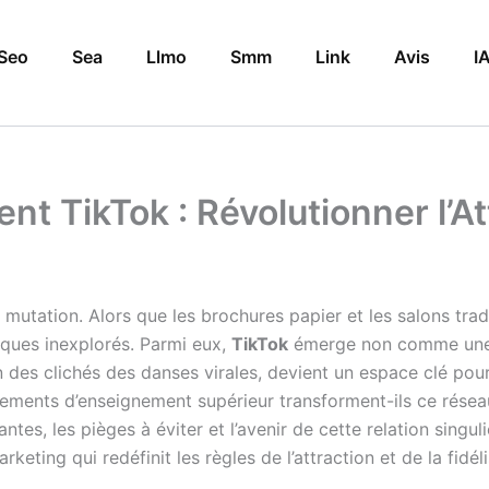
Seo
Sea
Llmo
Smm
Link
Avis
I
nt TikTok : Révolutionner l’A
mutation. Alors que les brochures papier et les salons trad
riques inexplorés. Parmi eux,
TikTok
émerge non comme une 
in des clichés des danses virales, devient un espace clé p
ments d’enseignement supérieur transforment-ils ce réseau
ntes, les pièges à éviter et l’avenir de cette relation sing
eting qui redéfinit les règles de l’attraction et de la fidéli