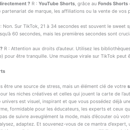
 directement ?
R :
YouTube Shorts
, grâce au
Fonds Shorts
e partenariat de marque, les affiliations ou la vente de vos 
: Non. Sur TikTok, 21 à 34 secondes est souvent le sweet s
usqu’à 60 secondes, mais les premières secondes sont cruci
 ?
R : Attention aux droits d’auteur. Utilisez les bibliothèq
pour être tranquille. Une musique virale sur TikTok peut ê
rts
us être une source de stress, mais un élément clé de votre
s
r les niches créatives et celles qui jouent la carte de l’a
otre univers est visuel, inspirant et que vous possédez déjà 
g terme, formidable pour les éducateurs, les experts et ceux
st pas de suivre aveuglément la mode, mais d’écouter où vot
nalysez, adaptez. Et souvenez-vous de ce mantra d’expert, 