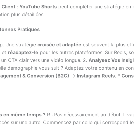
 Client
:
YouTube Shorts
peut compléter une stratégie en mon
ion plus détaillées.
 Bonnes Pratiques
p. Une stratégie
croisée et adaptée
est souvent la plus eff
) et
réadaptez-le
pour les autres plateformes. Sur Reels, so
et un CTA clair vers une vidéo longue. 2.
Analysez Vos Insig
uelle démographie vous suit ? Adaptez votre contenu en co
agement & Conversion (B2C)
→
Instagram Reels
. *
Const
mes en même temps ?
R : Pas nécessairement au début. Il va
ccès sur une autre. Commencez par celle qui correspond le 