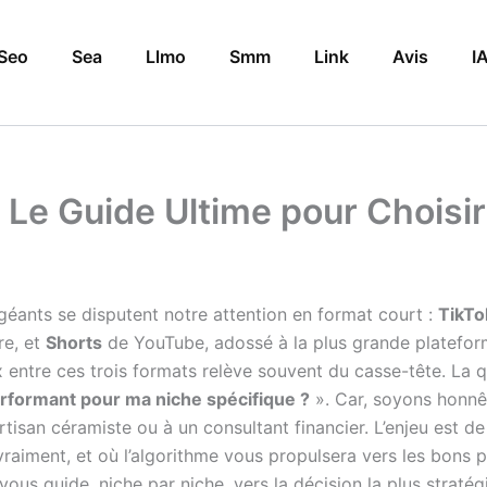
Seo
Sea
Llmo
Smm
Link
Avis
I
: Le Guide Ultime pour Choisi
 géants se disputent notre attention en format court :
TikTo
re, et
Shorts
de YouTube, adossé à la plus grande platefor
 entre ces trois formats relève souvent du casse-tête. La qu
erformant pour ma niche spécifique ?
». Car, soyons honnê
isan céramiste ou à un consultant financier. L’enjeu est de t
aiment, et où l’algorithme vous propulsera vers les bons pro
 vous guide, niche par niche, vers la décision la plus strat