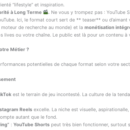
enté “lifestyle” et inspiration.
torité à Long Terme
.
Ne vous y trompez pas : YouTube Sho
YouTube. Ici, le format court sert de ** teaser** ou d’aimant
 moteur de recherche au monde) et la
monétisation intég
s lives ou votre chaîne. Le public est là pour un contenu 
otre Métier ?
rformances potentielles de chaque format selon votre secte
issement
ikTok
est le terrain de jeu incontesté. La culture de la tend
nstagram Reels
excelle. La niche est visuelle, aspirationall
compte autant que le fond.
ying”
:
YouTube Shorts
peut très bien fonctionner, surtout