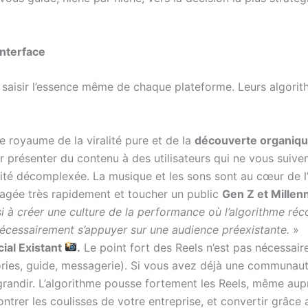
Interface
de saisir l’essence même de chaque plateforme. Leurs algori
le royaume de la viralité pure et de la
découverte organiq
 présenter du contenu à des utilisateurs qui ne vous suivent
tivité décomplexée. La musique et les sons sont au cœur de l
gée très rapidement et toucher un public
Gen Z et Millenn
si à créer une culture de la performance où l’algorithme ré
nécessairement s’appuyer sur une audience préexistante.
»
ial Existant
.
Le point fort des Reels n’est pas nécessai
es, guide, messagerie). Si vous avez déjà une communauté é
aire grandir. L’algorithme pousse fortement les Reels, même a
ntrer les coulisses de votre entreprise, et convertir grâce 