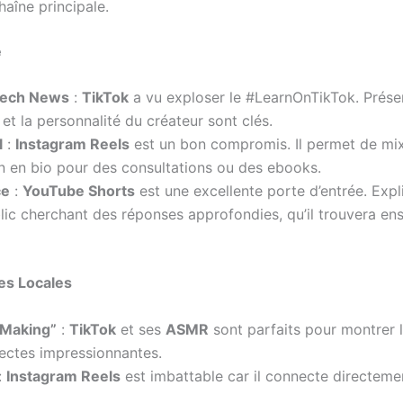
haîne principale.
e
 Tech News
:
TikTok
a vu exploser le #LearnOnTikTok. Prése
et la personnalité du créateur sont clés.
l
:
Instagram Reels
est un bon compromis. Il permet de mixe
ien en bio pour des consultations ou des ebooks.
ce
:
YouTube Shorts
est une excellente porte d’entrée. Ex
lic cherchant des réponses approfondies, qu’il trouvera ens
ses Locales
 Making”
:
TikTok
et ses
ASMR
sont parfaits pour montrer l
rectes impressionnantes.
:
Instagram Reels
est imbattable car il connecte directemen