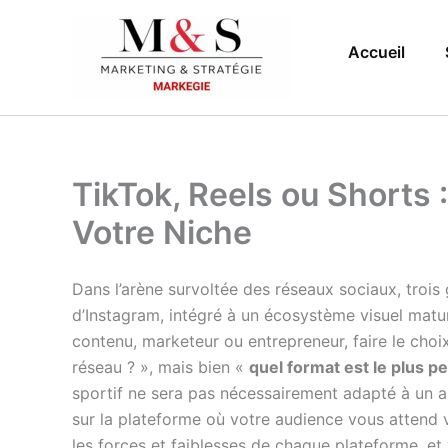
Aller
au
Accueil
contenu
TikTok, Reels ou Shorts 
Votre Niche
Dans l’arène survoltée des réseaux sociaux, trois
d’Instagram, intégré à un écosystème visuel matu
contenu, marketeur ou entrepreneur, faire le choix
réseau ? », mais bien «
quel format est le plus p
sportif ne sera pas nécessairement adapté à un art
sur la plateforme où votre audience vous attend vr
les forces et faiblesses de chaque plateforme, et