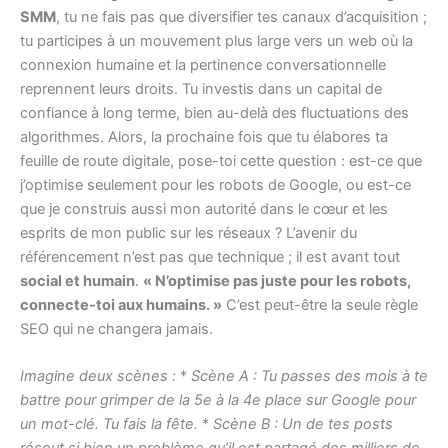
SMM
, tu ne fais pas que diversifier tes canaux d’acquisition ;
tu participes à un mouvement plus large vers un web où la
connexion humaine et la pertinence conversationnelle
reprennent leurs droits. Tu investis dans un capital de
confiance à long terme, bien au-delà des fluctuations des
algorithmes. Alors, la prochaine fois que tu élabores ta
feuille de route digitale, pose-toi cette question : est-ce que
j’optimise seulement pour les robots de Google, ou est-ce
que je construis aussi mon autorité dans le cœur et les
esprits de mon public sur les réseaux ? L’avenir du
référencement n’est pas que technique ; il est avant tout
social et humain
.
« N’optimise pas juste pour les robots,
connecte-toi aux humains. »
C’est peut-être la seule règle
SEO qui ne changera jamais.
Imagine deux scènes :
*
Scène A : Tu passes des mois à te
battre pour grimper de la 5e à la 4e place sur Google pour
un mot-clé. Tu fais la fête.
*
Scène B : Un de tes posts
résout si bien un problème qu’il est partagé des milliers de