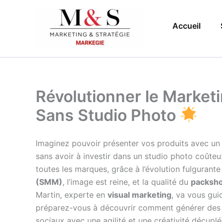
Aller
au
Accueil
contenu
Révolutionner le Market
Sans Studio Photo
Imaginez pouvoir présenter vos produits avec un ré
sans avoir à investir dans un studio photo coûteux
toutes les marques, grâce à l’évolution fulgurante 
(SMM)
, l’image est reine, et la qualité du
packsho
Martin, experte en
visual marketing
, va vous gui
préparez-vous à découvrir comment générer des v
sociaux avec une agilité et une créativité décuplé