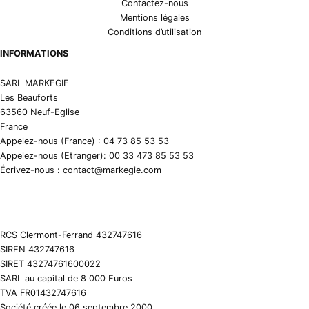
Contactez-nous
Mentions légales
Conditions d’utilisation
INFORMATIONS
SARL MARKEGIE
Les Beauforts
63560 Neuf-Eglise
France
Appelez-nous (France) : 04 73 85 53 53
Appelez-nous (Etranger): 00 33 473 85 53 53
Écrivez-nous : contact@markegie.com
RCS Clermont-Ferrand 432747616
SIREN 432747616
SIRET 43274761600022
SARL au capital de 8 000 Euros
TVA FR01432747616
Société créée le 06 septembre 2000