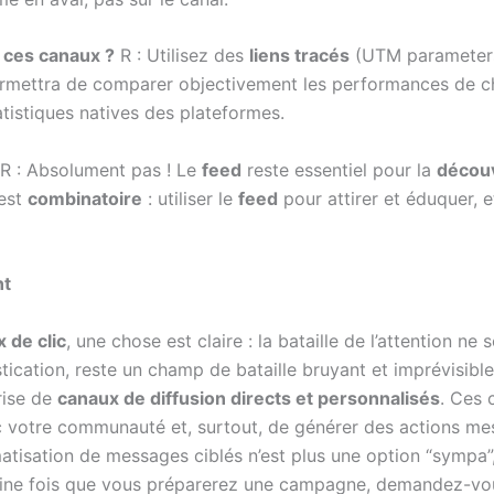
 ces canaux ?
R : Utilisez des
liens tracés
(UTM parameters
ermettra de comparer objectivement les performances de ch
tistiques natives des plateformes.
R : Absolument pas ! Le
feed
reste essentiel pour la
décou
 est
combinatoire
: utiliser le
feed
pour attirer et éduquer, e
nt
x de clic
, une chose est claire : la bataille de l’attention 
stication, reste un champ de bataille bruyant et imprévisible
rise de
canaux de diffusion directs et personnalisés
. Ces 
c votre communauté et, surtout, de générer des actions mes
isation de messages ciblés n’est plus une option “sympa”, 
haine fois que vous préparerez une campagne, demandez-vous 