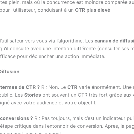
tes plein, mais où la concurrence est moindre comparée au f
pour l’utilisateur, conduisant à un
CTR plus élevé
.
’utilisateur vers vous via l’algorithme. Les
canaux de diffus
 qu’il consulte avec une intention différente (consulter se
efficace pour déclencher une action immédiate.
iffusion
n termes de CTR ?
R : Non. Le
CTR
varie énormément. Une n
public. Les
Stories
ont souvent un CTR très fort grâce aux c
aligné avec votre audience et votre objectif.
e conversions ?
R : Pas toujours, mais c’est un indicateur pu
re étape critique dans l’entonnoir de conversion. Après, la pa
 en aval, pas sur le canal.