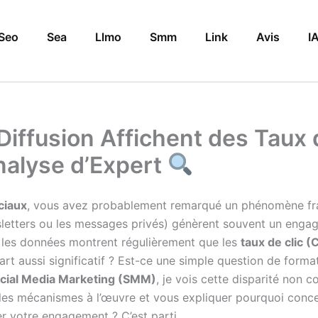
Seo
Sea
Llmo
Smm
Link
Avis
I
Diffusion Affichent des Taux 
Analyse d’Expert
ciaux
, vous avez probablement remarqué un phénomène frap
letters ou les messages privés) génèrent souvent un engag
t, les données montrent régulièrement que les
taux de clic (
art aussi significatif ? Est-ce une simple question de forma
cial Media Marketing (SMM)
, je vois cette disparité non
 les mécanismes à l’œuvre et vous expliquer pourquoi conce
er votre engagement ? C’est parti.