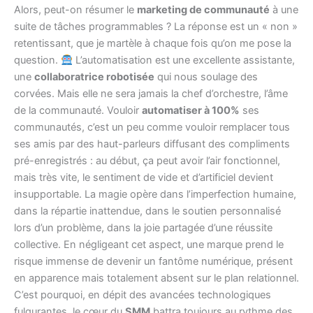
Alors, peut-on résumer le
marketing de communauté
à une
suite de tâches programmables ? La réponse est un « non »
retentissant, que je martèle à chaque fois qu’on me pose la
question.
L’automatisation est une excellente assistante,
une
collaboratrice robotisée
qui nous soulage des
corvées. Mais elle ne sera jamais la chef d’orchestre, l’âme
de la communauté. Vouloir
automatiser à 100%
ses
communautés, c’est un peu comme vouloir remplacer tous
ses amis par des haut-parleurs diffusant des compliments
pré-enregistrés : au début, ça peut avoir l’air fonctionnel,
mais très vite, le sentiment de vide et d’artificiel devient
insupportable. La magie opère dans l’imperfection humaine,
dans la répartie inattendue, dans le soutien personnalisé
lors d’un problème, dans la joie partagée d’une réussite
collective. En négligeant cet aspect, une marque prend le
risque immense de devenir un fantôme numérique, présent
en apparence mais totalement absent sur le plan relationnel.
C’est pourquoi, en dépit des avancées technologiques
fulgurantes, le cœur du
SMM
battra toujours au rythme des