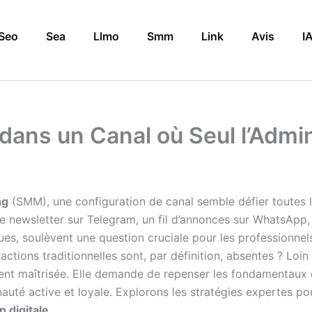
Seo
Sea
Llmo
Smm
Link
Avis
I
ans un Canal où Seul l’Admini
ng
(SMM), une configuration de canal semble défier toutes les
ne newsletter sur Telegram, un fil d’annonces sur WhatsApp,
, soulèvent une question cruciale pour les professionnel
ctions traditionnelles sont, par définition, absentes ? Loin
ement maîtrisée. Elle demande de repenser les fondamentaux
uté active et loyale. Explorons les stratégies expertes pou
 digitale
.