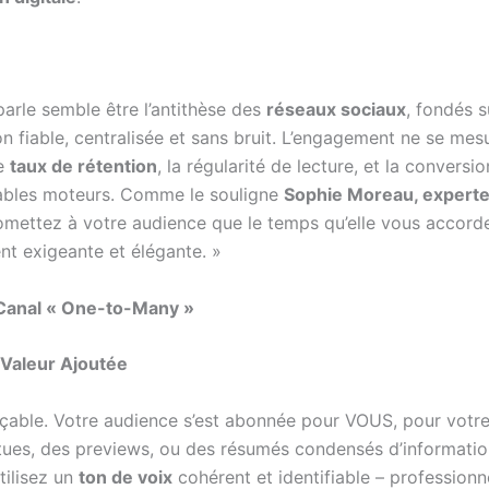
parle semble être l’antithèse des
réseaux sociaux
, fondés s
on fiable, centralisée et sans bruit. L’engagement ne se me
le
taux de rétention
, la régularité de lecture, et la conversio
tables moteurs. Comme le souligne
Sophie Moreau, experte 
mettez à votre audience que le temps qu’elle vous accorde
t exigeante et élégante. »
 Canal « One-to-Many »
e Valeur Ajoutée
plaçable. Votre audience s’est abonnée pour VOUS, pour votr
ntues, des previews, ou des résumés condensés d’informati
Utilisez un
ton de voix
cohérent et identifiable – professionne