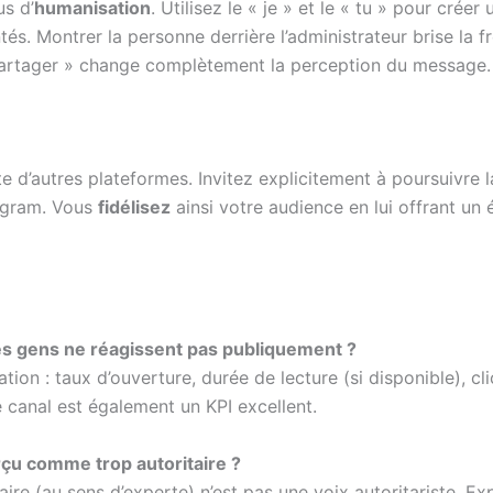
us d’
humanisation
. Utilisez le « je » et le « tu » pour cré
tés. Montrer la personne derrière l’administrateur brise la 
a partager » change complètement la perception du message.
te d’autres plateformes. Invitez explicitement à poursuivre 
tagram. Vous
fidélisez
ainsi votre audience en lui offrant u
es gens ne réagissent pas publiquement ?
n : taux d’ouverture, durée de lecture (si disponible), clic
 canal est également un KPI excellent.
erçu comme trop autoritaire ?
ire (au sens d’experte) n’est pas une voix autoritariste. E