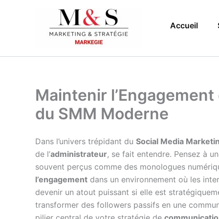
Aller
au
Accueil
contenu
Maintenir l’Engagement d
du SMM Moderne
Dans l’univers trépidant du
Social Media Marketi
de l’
administrateur
, se fait entendre. Pensez à u
souvent perçus comme des monologues numériques
l’engagement
dans un environnement où les intera
devenir un atout puissant si elle est stratégiqu
transformer des followers passifs en une communa
pilier central de votre stratégie de
communication