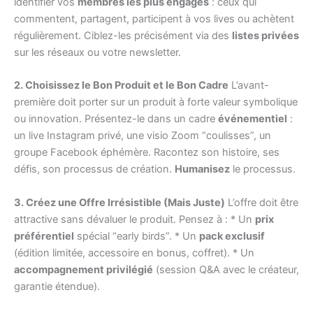
identifier vos
membres les plus engagés
: ceux qui
commentent, partagent, participent à vos lives ou achètent
régulièrement. Ciblez-les précisément via des
listes privées
sur les réseaux ou votre newsletter.
2. Choisissez le Bon Produit et le Bon Cadre
L’avant-
première doit porter sur un produit à forte valeur symbolique
ou innovation. Présentez-le dans un cadre
événementiel
:
un live Instagram privé, une visio Zoom “coulisses”, un
groupe Facebook éphémère. Racontez son histoire, ses
défis, son processus de création.
Humanisez
le processus.
3. Créez une Offre Irrésistible (Mais Juste)
L’offre doit être
attractive sans dévaluer le produit. Pensez à : * Un
prix
préférentiel
spécial “early birds”. * Un
pack exclusif
(édition limitée, accessoire en bonus, coffret). * Un
accompagnement privilégié
(session Q&A avec le créateur,
garantie étendue).