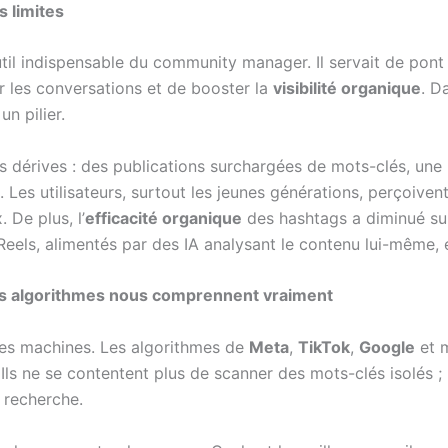
s limites
util indispensable du community manager. Il servait de pont 
 les conversations et de booster la
visibilité organique
. D
un pilier.
érives : des publications surchargées de mots-clés, une lis
é. Les utilisateurs, surtout les jeunes générations, perçoi
 De plus, l’
efficacité organique
des hashtags a diminué su
eels, alimentés par des IA analysant le contenu lui-même, 
les algorithmes nous comprennent vraiment
 des machines. Les algorithmes de
Meta
,
TikTok
,
Google
et 
 Ils ne se contentent plus de scanner des mots-clés isolés ; 
 recherche.