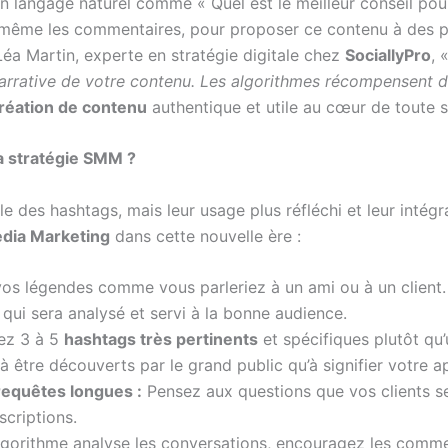
langage naturel comme « Quel est le meilleur conseil pour 
t même les commentaires, pour proposer ce contenu à des p
éa Martin, experte en stratégie digitale chez
SociallyPro
, 
 narrative de votre contenu. Les algorithmes récompensent d
réation de contenu
authentique et utile au cœur de toute 
a stratégie SMM ?
mple des hashtags, mais leur usage plus réfléchi et leur int
edia Marketing
dans cette nouvelle ère :
s légendes comme vous parleriez à un ami ou à un client. 
qui sera analysé et servi à la bonne audience.
sez 3 à 5
hashtags très pertinents
et spécifiques plutôt qu’
 être découverts par le grand public qu’à signifier votre a
requêtes longues :
Pensez aux questions que vos clients se
scriptions.
lgorithme analyse les conversations, encouragez les comm