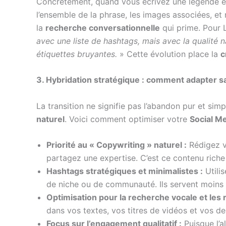
Concrètement, quand vous écrivez une légende en 
l’ensemble de la phrase, les images associées, e
la
recherche conversationnelle
qui prime. Pour L
avec une liste de hashtags, mais avec la qualité
étiquettes bruyantes.
» Cette évolution place la
c
3. Hybridation stratégique : comment adapter s
La transition ne signifie pas l’abandon pur et si
naturel
. Voici comment optimiser votre
Social M
Priorité au « Copywriting » naturel :
Rédigez vo
partagez une expertise. C’est ce contenu riche 
Hashtags stratégiques et minimalistes :
Utili
de niche ou de communauté. Ils servent moins à
Optimisation pour la recherche vocale et les 
dans vos textes, vos titres de vidéos et vos de
Focus sur l’engagement qualitatif :
Puisque l’a