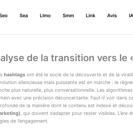
Seo
Sea
Llmo
Smm
Link
Avis
I
alyse de la transition vers le
es
hashtags
ont été le socle de la découverte et de la virali
évolution silencieuse mais puissante est en marche : le règn
he plus naturelle, plus conversationnelle. Les algorithmes 
main avec une précision déconcertante. Faut-il voir dans ce
 profonde de la manière dont le contenu est indexé et déco
arketing)
, qui doivent s’adapter pour rester visibles. L’ère 
règles de l’engagement.