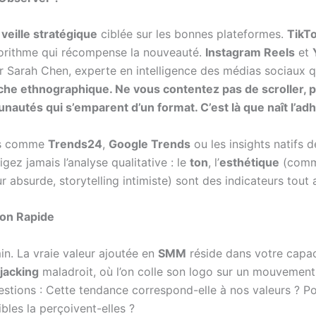
e
veille stratégique
ciblée sur les bonnes plateformes.
TikT
gorithme qui récompense la nouveauté.
Instagram Reels
et
our Sarah Chen, experte en intelligence des médias sociaux 
arche ethnographique. Ne vous contentez pas de scroller,
unautés qui s’emparent d’un format. C’est là que naît l’ad
mes comme
Trends24
,
Google Trends
ou les insights natifs 
gez jamais l’analyse qualitative : le
ton
, l’
esthétique
(comme
 absurde, storytelling intimiste) sont des indicateurs tout 
tion Rapide
in. La vraie valeur ajoutée en
SMM
réside dans votre capaci
jacking
maladroit, où l’on colle son logo sur un mouvemen
stions : Cette tendance correspond-elle à nos valeurs ? P
les la perçoivent-elles ?