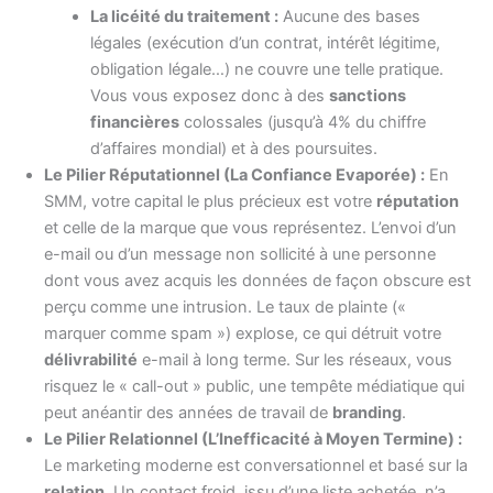
La licéité du traitement :
Aucune des bases
légales (exécution d’un contrat, intérêt légitime,
obligation légale…) ne couvre une telle pratique.
Vous vous exposez donc à des
sanctions
financières
colossales (jusqu’à 4% du chiffre
d’affaires mondial) et à des poursuites.
Le Pilier Réputationnel (La Confiance Evaporée) :
En
SMM, votre capital le plus précieux est votre
réputation
et celle de la marque que vous représentez. L’envoi d’un
e-mail ou d’un message non sollicité à une personne
dont vous avez acquis les données de façon obscure est
perçu comme une intrusion. Le taux de plainte («
marquer comme spam ») explose, ce qui détruit votre
délivrabilité
e-mail à long terme. Sur les réseaux, vous
risquez le « call-out » public, une tempête médiatique qui
peut anéantir des années de travail de
branding
.
Le Pilier Relationnel (L’Inefficacité à Moyen Termine) :
Le marketing moderne est conversationnel et basé sur la
relation
. Un contact froid, issu d’une liste achetée, n’a