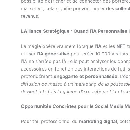
possibilité d’afficher et de connecter des portef
marketeur, cela signifie pouvoir lancer des
collec
revenus.
L’Alliance Stratégique : Quand l’IA Personnalise
La magie opère vraiment lorsque l’
IA
et les
NFT
t
utiliser l’
IA générative
pour créer 10 000 avatars 
l’IA ne s’arrête pas là : elle peut analyser les d
accessoires en fonction des interactions de l’uti
profondément
engagante et personnalisée
. L’e
diffusion de masse à un marketing de la possession
devient à la fois la galerie d’exposition et la plac
Opportunités Concrètes pour le Social Media 
Pour toi, professionnel du
marketing digital
, cett