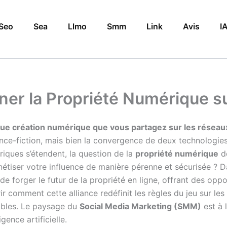
Seo
Sea
Llmo
Smm
Link
Avis
I
nner la Propriété Numérique s
e création numérique que vous partagez sur les réseaux 
nce-fiction, mais bien la convergence de deux technologies d
riques s’étendent, la question de la
propriété numérique
de
iser votre influence de manière pérenne et sécurisée ? Da
de forger le futur de la propriété en ligne, offrant des opp
r comment cette alliance redéfinit les règles du jeu sur les
sables. Le paysage du
Social Media Marketing (SMM)
est à 
gence artificielle.