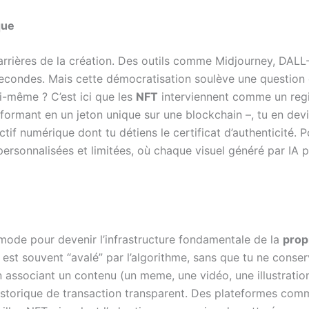
que
arrières de la création. Des outils comme Midjourney, DAL
ondes. Mais cette démocratisation soulève une question cruci
ui-même ? C’est ici que les
NFT
interviennent comme un regi
sformant en un jeton unique sur une blockchain –, tu en devien
 actif numérique dont tu détiens le certificat d’authenticité.
rsonnalisées et limitées, où chaque visuel généré par IA
ode pour devenir l’infrastructure fondamentale de la
prop
l est souvent “avalé” par l’algorithme, sans que tu ne conse
n associant un contenu (un meme, une vidéo, une illustratio
historique de transaction transparent. Des plateformes comm