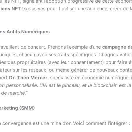
euilles NFT, signalant l’adoption progressive de cette écono
tions NFT
exclusives pour fidéliser une audience, créer de l
 les Actifs Numériques
ravaillent de concert. Prenons l’exemple d’une
campagne de
uniques, chacun avec ses traits spécifiques. Chaque avatar
onnées des propriétaires (avec leur consentement) pour faire 
lisateur sur les réseaux, ou même générer de nouveaux cont
xpert
Dr. Théo Mercer
, spécialiste en économie numérique,
 personnalisée. L’IA est le pinceau, et la blockchain est la 
e de marché.”
Marketing (SMM)
e convergence est une mine d’or. Voici comment l’intégrer :