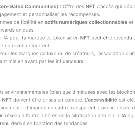
oken-Gated Communities)
: Offre des
NFT
d’accès qui débl
ngagement et personnaliser les récompenses.
mmes de fidélité en
actifs numériques collectionnables
et 
ewards uniques.
 IA pour ta marque et tokenisé en
NFT
peut être revendu 
nt un revenu récurrent.
Pour les marques de luxe ou de créateurs, l’association d’u
ant mis en avant par les influenceurs.
ions environnementales (bien que diminuées avec les blockc
s
NFT
doivent être prises en compte. L’
accessibilité
est clé.
raînement – demande un cadre transparent. L’avenir réside 
 réseau à l’autre, libérés de la silotisation actuelle. L’
IA
agi
ntenu dérivé en fonction des tendances.