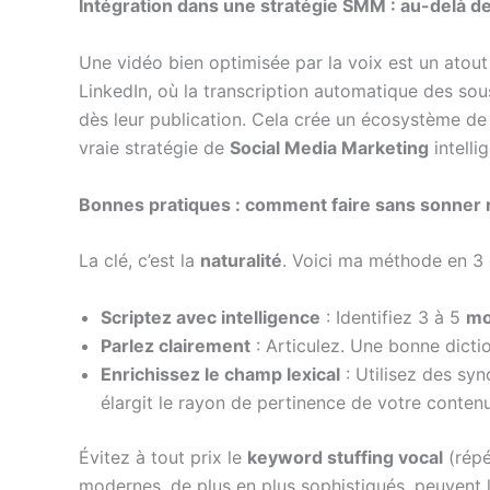
Intégration dans une stratégie SMM : au-delà 
Une vidéo bien optimisée par la voix est un atout
LinkedIn, où la transcription automatique des sous
dès leur publication. Cela crée un écosystème de
vraie stratégie de
Social Media Marketing
intelli
Bonnes pratiques : comment faire sans sonner 
La clé, c’est la
naturalité
. Voici ma méthode en 3 
Scriptez avec intelligence
: Identifiez 3 à 5
mo
Parlez clairement
: Articulez. Une bonne dictio
Enrichissez le champ lexical
: Utilisez des sy
élargit le rayon de pertinence de votre contenu
Évitez à tout prix le
keyword stuffing vocal
(répé
modernes, de plus en plus sophistiqués, peuven