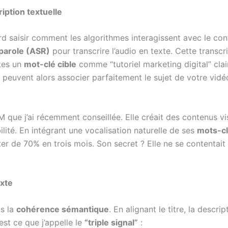
iption textuelle
ord saisir comment les algorithmes interagissent avec le co
parole (ASR)
pour transcrire l’audio en texte. Cette transcr
tes un
mot-clé cible
comme “tutoriel marketing digital” cla
 peuvent alors associer parfaitement le sujet de votre vidéo à
 que j’ai récemment conseillée. Elle créait des contenus v
lité. En intégrant une vocalisation naturelle de ses
mots-cl
r de 70% en trois mois. Son secret ? Elle ne se contentait pa
exte
s la
cohérence sémantique
. En alignant le titre, la descr
est ce que j’appelle le
“triple signal”
: