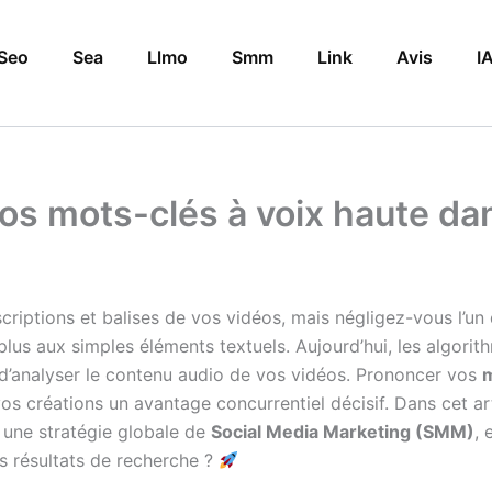
Seo
Sea
Llmo
Smm
Link
Avis
I
s mots-clés à voix haute dan
criptions et balises de vos vidéos, mais négligez-vous l’un
 plus aux simples éléments textuels. Aujourd’hui, les algo
t d’analyser le contenu audio de vos vidéos. Prononcer vos
m
 vos créations un avantage concurrentiel décisif. Dans cet a
 une stratégie globale de
Social Media Marketing (SMM)
, 
es résultats de recherche ?