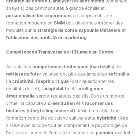
création de contenu
,
analyser les sentiments
(sentiment
analysis) des communautés à grande échelle et
personnaliser les expériences
en temps réel. Une
formation moderne en
SMM
doit désormais intégrer des
modules sur la
stratégie de contenu pour le Métavers
et
l’
utilisation des outils IA en marketing
.
Compétences Transversales : L’Humain au Centre
Au-delà des
compétences techniques
(
hard skills
), les
métiers du futur
valoriseront plus que jamais les
soft skills
.
La
créativité
, l’
esprit critique
(pour questionner les
résultats de l’IA), l’
adaptabilité
et l’
intelligence
émotionnelle
seront tes atouts décisifs. Dans un monde
virtuel, la capacité à
créer du lien
et à
raconter des
histoires
(
storytelling immersif
) devient cruciale. Une
formation complète doit donc cultiver cette
hybridité
: être
à l’aise avec le code tout en comprenant la psychologie de
l’utilisateur immersif. Pense à toi comme un
pionnier
qui doit