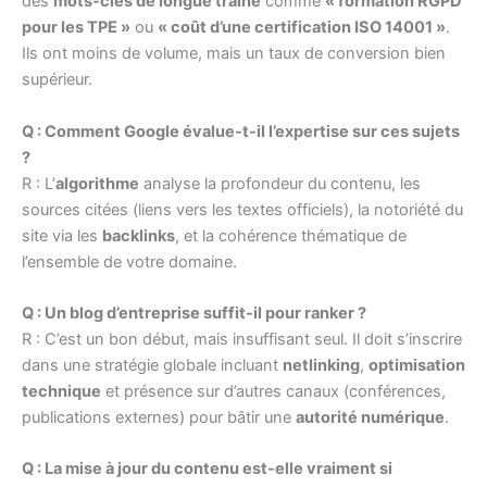
des
mots-clés de longue traîne
comme
« formation RGPD
pour les TPE »
ou
« coût d’une certification ISO 14001 »
.
Ils ont moins de volume, mais un taux de conversion bien
supérieur.
Q : Comment Google évalue-t-il l’expertise sur ces sujets
?
R : L’
algorithme
analyse la profondeur du contenu, les
sources citées (liens vers les textes officiels), la notoriété du
site via les
backlinks
, et la cohérence thématique de
l’ensemble de votre domaine.
Q : Un blog d’entreprise suffit-il pour ranker ?
R : C’est un bon début, mais insuffisant seul. Il doit s’inscrire
dans une stratégie globale incluant
netlinking
,
optimisation
technique
et présence sur d’autres canaux (conférences,
publications externes) pour bâtir une
autorité numérique
.
Q : La mise à jour du contenu est-elle vraiment si