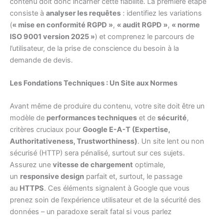
contenu doit donc incarner cette fiabilité. La première étape
consiste à
analyser les requêtes
: identifiez les variations
(
« mise en conformité RGPD »
,
« audit RGPD »
,
« norme
ISO 9001 version 2025 »
) et comprenez le parcours de
l’utilisateur, de la prise de conscience du besoin à la
demande de devis.
Les Fondations Techniques : Un Site aux Normes
Avant même de produire du contenu, votre site doit être un
modèle de
performances techniques
et de
sécurité
,
critères cruciaux pour
Google E-A-T (Expertise,
Authoritativeness, Trustworthiness)
. Un site lent ou non
sécurisé (HTTP) sera pénalisé, surtout sur ces sujets.
Assurez une
vitesse de chargement
optimale,
un
responsive design
parfait et, surtout, le passage
au
HTTPS
. Ces éléments signalent à Google que vous
prenez soin de l’expérience utilisateur et de la sécurité des
données – un paradoxe serait fatal si vous parlez