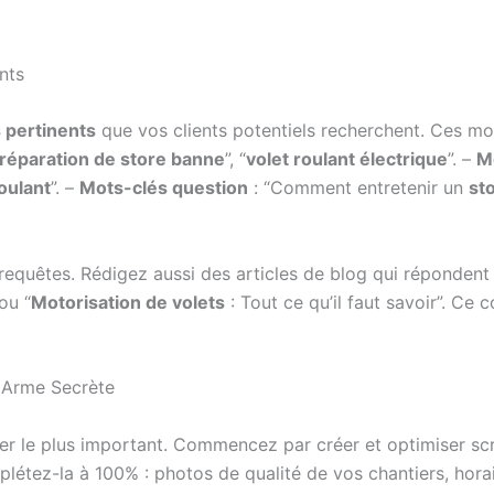
nts
 pertinents
que vos clients potentiels recherchent. Ces mot
réparation de store banne
”, “
volet roulant électrique
”. –
Mo
roulant
”. –
Mots-clés question
: “Comment entretenir un
st
equêtes. Rédigez aussi des articles de blog qui répondent 
ou “
Motorisation de volets
: Tout ce qu’il faut savoir”. Ce
e Arme Secrète
lier le plus important. Commencez par créer et optimiser 
tez-la à 100% : photos de qualité de vos chantiers, hora