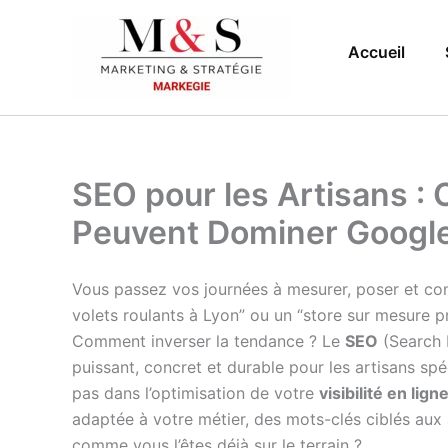
Aller
au
Accueil
contenu
SEO pour les Artisans : 
Peuvent Dominer Googl
Vous passez vos journées à mesurer, poser et conse
volets roulants à Lyon” ou un “store sur mesure 
Comment inverser la tendance ? Le
SEO
(Search E
puissant, concret et durable pour les artisans spé
pas dans l’optimisation de votre
visibilité en lign
adaptée à votre métier, des mots-clés ciblés aux 
comme vous l’êtes déjà sur le terrain ?