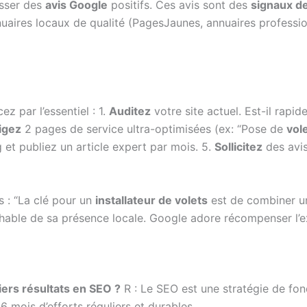
isser des
avis Google
positifs. Ces avis sont des
signaux d
uaires locaux de qualité (PagesJaunes, annuaires profession
z par l’essentiel : 1.
Auditez
votre site actuel. Est-il rapide
igez
2 pages de service ultra-optimisées (ex: “Pose de
vol
 et publiez un article expert par mois. 5.
Sollicitez
des avis
s : “La clé pour un
installateur de volets
est de combiner un
hable de sa présence locale. Google adore récompenser l’exp
iers résultats en SEO ?
R : Le SEO est une stratégie de fon
 mois d’efforts réguliers et durables.