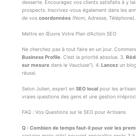
desserte. Encouragez vos clients satisfaits à y la
prospects. Inscrivez-vous également dans les ann
de vos
coordonnées
(Nom, Adresse, Téléphone).
Mettre en Œuvre Votre Plan d’Action SEO
Ne cherchez pas à tout faire en un jour. Commence
Business Profile
. C’est la priorité absolue. 3.
Réd
sur mesure
dans le Vaucluse”). 4.
Lancez
un blog
réussi.
Selon Julien, expert en
SEO local
pour les artisan
vraies questions des gens et une gestion irréproc
FAQ : Vos Questions sur le SEO pour Artisans
Q : Combien de temps faut-il pour voir les prem
certains mots-clés) peuvent apparaître après 3 à 6