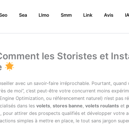
Seo
Sea
Llmo
Smm
Link
Avis
I
Comment les Storistes et Inst
e
iller avec un savoir-faire irréprochable. Pourtant, quand u
près de moi”, c’est peut-être votre concurrent moins expér
ngine Optimization, ou référencement naturel) n’est pas ré
cialisés dans les
volets
,
stores banne
,
volets roulants
et
p
e
, pour attirer des prospects qualifiés et développer votre 
actions simples à mettre en place, le tout sans jargon super