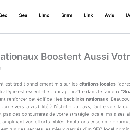
Seo
Sea
Llmo
Smm
Link
Avis
I
Nationaux Boostent Aussi Votr
e
ent est traditionnellement mis sur les
citations locales
(adres
tratégie est essentielle pour apparaître dans le fameux
“Sn
 renforcer cet édifice : les
backlinks nationaux
. Beaucou
né vers la visibilité à l’échelle du pays, l’autre vers la co
t pas des concurrents de votre stratégie locale, mais ses alli
et amplifiant vos efforts ciblés. Explorons ensemble pourqu
e, est l’un des secrets les mieux gardés d’un
SEO local
domina