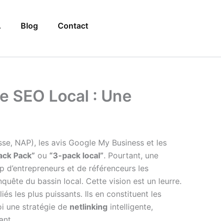
A
Blog
Contact
e SEO Local : Une
se, NAP), les avis Google My Business et les
ack Pack”
ou
“3-pack local”
. Pourtant, une
p d’entrepreneurs et de référenceurs les
nquête du bassin local. Cette vision est un leurre.
és les plus puissants. Ils en constituent les
oi une stratégie de
netlinking
intelligente,
nt.