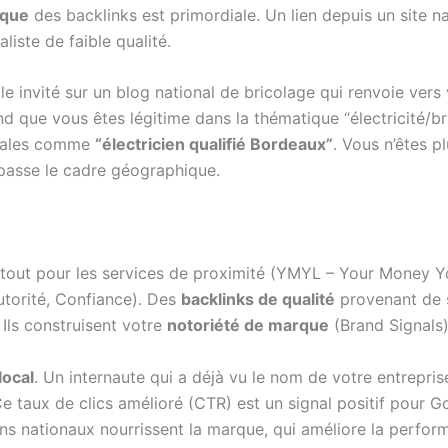
ique
des backlinks est primordiale. Un lien depuis un site na
liste de faible qualité.
cle invité sur un blog national de bricolage qui renvoie ve
que vous êtes légitime dans la thématique “électricité/bric
ocales comme
“électricien qualifié Bordeaux”
. Vous n’êtes p
épasse le cadre géographique.
rtout pour les services de proximité (YMYL – Your Money Yo
utorité, Confiance). Des
backlinks de qualité
provenant de s
 Ils construisent votre
notoriété de marque
(Brand Signals)
local
. Un internaute qui a déjà vu le nom de votre entrepris
 Ce taux de clics amélioré (CTR) est un signal positif pour G
iens nationaux nourrissent la marque, qui améliore la perfor