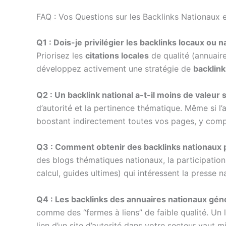
FAQ : Vos Questions sur les Backlinks Nationaux 
Q1 : Dois-je privilégier les backlinks locaux o
Priorisez les
citations locales
de qualité (annuair
développez activement une stratégie de
backlink
Q2 : Un backlink national a-t-il moins de valeur 
d’autorité et la pertinence thématique. Même si l’an
boostant indirectement toutes vos pages, y compr
Q3 : Comment obtenir des backlinks nationaux p
des blogs thématiques nationaux, la participatio
calcul, guides ultimes) qui intéressent la presse n
Q4 : Les backlinks des annuaires nationaux génér
comme des “fermes à liens” de faible qualité. Un li
lien d’un site d’autorité dans votre secteur vaut 