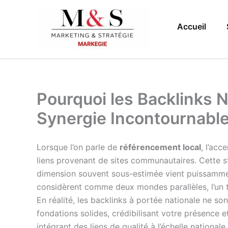
Aller
au
Accueil
contenu
Pourquoi les Backlinks 
Synergie Incontournabl
Lorsque l’on parle de
référencement local
, l’acc
liens provenant de sites communautaires. Cette s
dimension souvent sous-estimée vient puissamment
considèrent comme deux mondes parallèles, l’un tour
En réalité, les backlinks à portée nationale ne son
fondations solides, crédibilisant votre présence 
intégrant des liens de qualité à l’échelle national