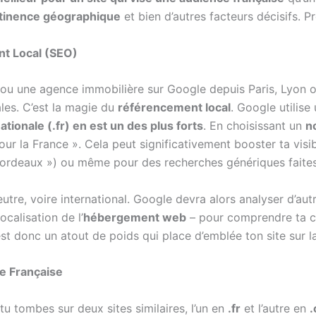
tinence géographique
et bien d’autres facteurs décisifs. Pr
ent Local (SEO)
ou une agence immobilière sur Google depuis Paris, Lyon ou 
les. C’est la magie du
référencement local
. Google utilise
tionale (.fr) en est un des plus forts
. En choisissant un
n
our la France ». Cela peut significativement booster ta visib
Bordeaux ») ou même pour des recherches génériques faites
re, voire international. Google devra alors analyser d’au
ocalisation de l’
hébergement web
– pour comprendre ta c
st donc un atout de poids qui place d’emblée ton site sur l
e Française
u tombes sur deux sites similaires, l’un en
.fr
et l’autre en
.