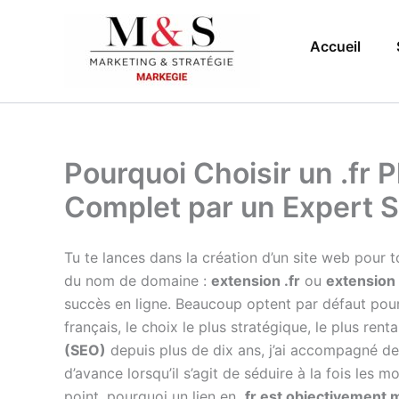
Aller
au
Accueil
contenu
Pourquoi Choisir un .fr 
Complet par un Expert 
Tu te lances dans la création d’un site web pour t
du nom de domaine :
extension .fr
ou
extension
succès en ligne. Beaucoup optent par défaut pour 
français, le choix le plus stratégique, le plus rent
(SEO)
depuis plus de dix ans, j’ai accompagné de
d’avance lorsqu’il s’agit de séduire à la fois les 
point, pourquoi un lien en
.fr est objectivement 