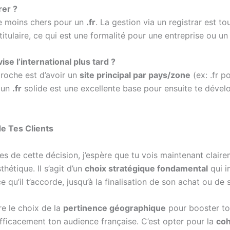
rer ?
e moins chers pour un
.fr
. La gestion via un registrar est 
tulaire, ce qui est une formalité pour une entreprise ou un 
ise l’international plus tard ?
proche est d’avoir un
site principal par pays/zone
(ex: .fr p
 un
.fr
solide est une excellente base pour ensuite te dévelo
de Tes Clients
es de cette décision, j’espère que tu vois maintenant clair
étique. Il s’agit d’un
choix stratégique fondamental
qui i
e qu’il t’accorde, jusqu’à la finalisation de son achat ou d
ire le choix de la
pertinence géographique
pour booster t
fficacement ton audience française. C’est opter pour la
coh