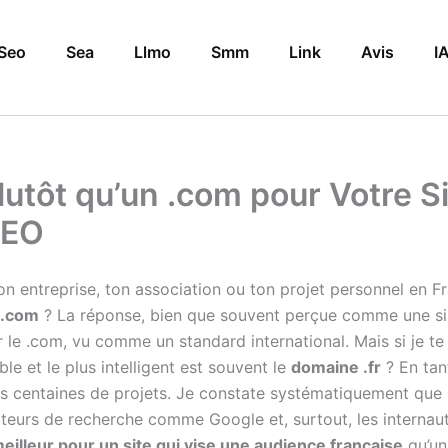
Seo
Sea
Llmo
Smm
Link
Avis
I
Plutôt qu’un .com pour Votre S
SEO
on entreprise, ton association ou ton projet personnel en Fr
 .com
? La réponse, bien que souvent perçue comme une sim
le .com, vu comme un standard international. Mais si je te
able et le plus intelligent est souvent le
domaine .fr
? En tan
s centaines de projets. Je constate systématiquement que l
moteurs de recherche comme Google et, surtout, les internaute
meilleur pour un site qui vise une audience française
qu’un