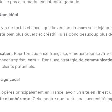
hicule pas automatiquement cette garantie.
 Nom Idéal
Il y a de fortes chances que la version en
.com
soit déjà pri
ste bien plus ouvert et créatif. Tu as donc beaucoup plus 
sation
. Pour ton audience française, « monentreprise
.fr
» e
 monentreprise
.com
». Dans une stratégie de
communicatio
 clients potentiels.
rage Local
u opères principalement en France, avoir un
site en .fr
est u
te et cohérente
. Cela montre que tu n’es pas une entité im