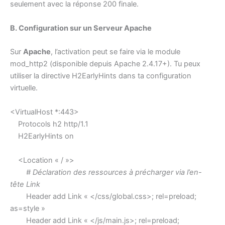
seulement avec la réponse 200 finale.
B. Configuration sur un Serveur Apache
Sur
Apache
, l’activation peut se faire via le module
mod_http2 (disponible depuis Apache 2.4.17+). Tu peux
utiliser la directive H2EarlyHints dans ta configuration
virtuelle.
<VirtualHost *:443>
Protocols h2 http/1.1
H2EarlyHints on
<Location « / »>
# Déclaration des ressources à précharger via l’en-
tête Link
Header add Link « </css/global.css>; rel=preload;
as=style »
Header add Link « </js/main.js>; rel=preload;