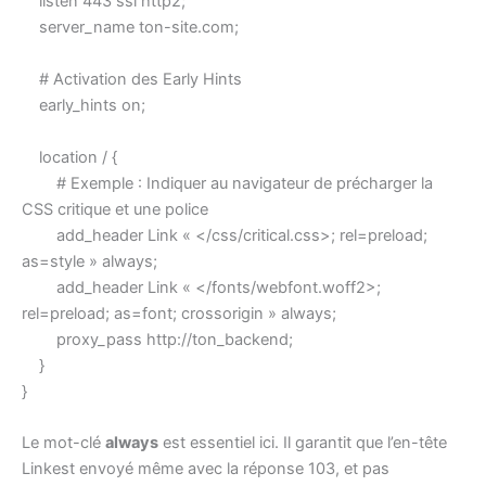
listen 443 ssl http2;
server_name ton-site.com;
# Activation des Early Hints
early_hints on;
location / {
# Exemple : Indiquer au navigateur de précharger la
CSS critique et une police
add_header Link « </css/critical.css>; rel=preload;
as=style » always;
add_header Link « </fonts/webfont.woff2>;
rel=preload; as=font; crossorigin » always;
proxy_pass http://ton_backend;
}
}
Le mot-clé
always
est essentiel ici. Il garantit que l’en-tête
Linkest envoyé même avec la réponse 103, et pas