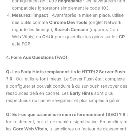
configuration doit être
dégradable
: les navigateurs non
compatibles ignoreront simplement le code 103.
Mesurez l’impact
: Avant/après la mise en place, utilise
des outils comme
Chrome DevTools
(onglet Network,
regarde les timings),
Search Console
(rapports Core
Web Vitals) ou
CrUX
pour quantifier les gains sur le
LCP
et le
FCP
.
4. Foire Aux Questions (FAQ)
Q : Les Early Hints remplacent-ils le HTTP/2 Server Push
?
R :
Oui, et ils le font mieux. Le Server Push était complexe
à configurer et pouvait conduire à du sur-push (envoyer des
ressources déjà en cache). Les
Early Hints
sont plus
respectueux du cache navigateur et plus simples à gérer.
Q : Est-ce que ça améliore mon référencement (SEO) ?
R :
Indirectement, oui, et de manière significative. En améliorant
les
Core Web Vitals
, tu améliores un facteur de classement