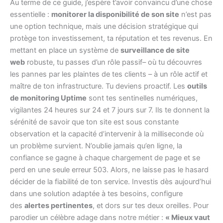
Au terme de ce guide, j’espère t’avoir convaincu d’une chose
essentielle :
monitorer la disponibilité de son site
n’est pas
une option technique, mais une décision stratégique qui
protège ton investissement, ta réputation et tes revenus. En
mettant en place un système de
surveillance de site
web
robuste, tu passes d’un rôle passif– où tu découvres
les pannes par les plaintes de tes clients – à un rôle actif et
maître de ton infrastructure. Tu deviens proactif. Les
outils
de monitoring Uptime
sont tes sentinelles numériques,
vigilantes 24 heures sur 24 et 7 jours sur 7. Ils te donnent la
sérénité de savoir que ton site est sous constante
observation et la capacité d’intervenir à la milliseconde où
un problème survient. N’oublie jamais qu’en ligne, la
confiance se gagne à chaque chargement de page et se
perd en une seule erreur 503. Alors, ne laisse pas le hasard
décider de la fiabilité de ton service. Investis dès aujourd’hui
dans une solution adaptée à tes besoins, configure
des
alertes pertinentes
, et dors sur tes deux oreilles. Pour
parodier un célèbre adage dans notre métier :
« Mieux vaut