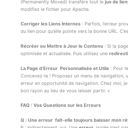
(Permanently Moved) transfère tout le
jus de lien
modifiez le fichier pour Apache.
Corriger les Liens Internes
: Parfois, l’erreur pr
du lien pour qu’elle pointe vers la bonne URL. C’
Récréer ou Mettre à Jour le Contenu
: Si la pag
optimisée et actualisée. Puis utilisez une
redirect
La Page d’Erreur Personnalisée et Utile
: Pour l
Concevez-la ! Proposez un menu de navigation, un
erreur en opportunité de navigation. Chez moi, j
bon rayon au lieu de vous laisser partir. »
FAQ : Vos Questions sur les Erreurs
Q : Une erreur fait-elle toujours baisser mon 
R : Indirectement, oui. Une
erreur
isolée n’est pa