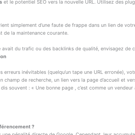
s
et le potentiel SEO vers la nouvelle URL. Utilisez des plu
ovient simplement d’une faute de frappe dans un lien de votr
est de la maintenance courante.
e avait du trafic ou des backlinks de qualité, envisagez de 
ion
es erreurs inévitables (quelqu’un tape une URL erronée), vo
 champ de recherche, un lien vers la page d’accueil et ver
e dis souvent : « Une bonne page , c’est comme un vendeur
référencement ?
s une pénalité directe de Google. Cependant, leur accumulat