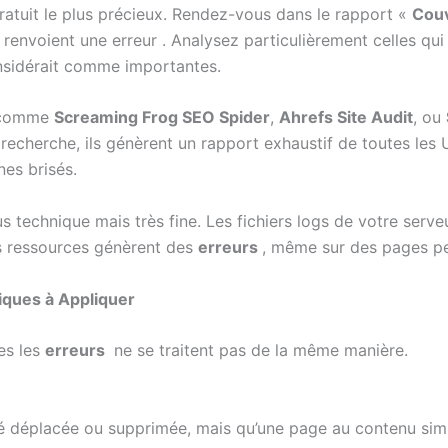
gratuit le plus précieux. Rendez-vous dans le rapport «
Cou
 renvoient une erreur . Analysez particulièrement celles qu
nsidérait comme importantes.
s comme
Screaming Frog SEO Spider
,
Ahrefs Site Audit
, ou
recherche, ils génèrent un rapport exhaustif de toutes les U
nes brisés.
 technique mais très fine. Les fichiers logs de votre serveu
es ressources génèrent des
erreurs
, même sur des pages pe
tiques à Appliquer
tes les
erreurs
ne se traitent pas de la même manière.
été déplacée ou supprimée, mais qu’une page au contenu simil