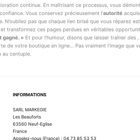
élioration continue. En maîtrisant ce processus, vous démo
de confiance. Vous conservez précieusement l’
autorité
acquise
e. N’oubliez pas que chaque lien brisé que vous réparez est
i, et transformez ces pages perdues en véritables opportuni
t gagné. »
Et pour l’humour, disons que laisser traîner des
porte de votre boutique en ligne… Pas vraiment l’image que v
a au centuple.
INFORMATIONS
SARL MARKEGIE
Les Beauforts
63560 Neuf-Eglise
France
Appelez-nous (France) : 04 73 85 53 53