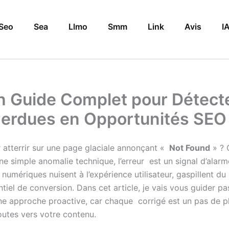
Seo
Sea
Llmo
Smm
Link
Avis
I
Un Guide Complet pour Détecte
Perdues en Opportunités SEO
 atterrir sur une page glaciale annonçant «
Not Found
» ? 
e une simple anomalie technique, l’erreur est un signal d’a
numériques nuisent à l’expérience utilisateur, gaspillent du
iel de conversion. Dans cet article, je vais vous guider pas
e approche proactive, car chaque corrigé est un pas de plu
utes vers votre contenu.