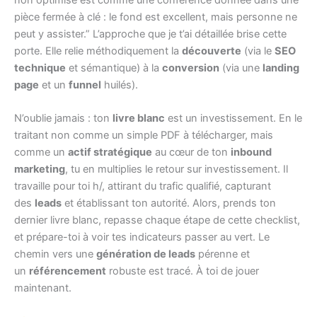
non optimisé est comme une conférence donnée dans une
pièce fermée à clé : le fond est excellent, mais personne ne
peut y assister.” L’approche que je t’ai détaillée brise cette
porte. Elle relie méthodiquement la
découverte
(via le
SEO
technique
et sémantique) à la
conversion
(via une
landing
page
et un
funnel
huilés).
N’oublie jamais : ton
livre blanc
est un investissement. En le
traitant non comme un simple PDF à télécharger, mais
comme un
actif stratégique
au cœur de ton
inbound
marketing
, tu en multiplies le retour sur investissement. Il
travaille pour toi h/, attirant du trafic qualifié, capturant
des
leads
et établissant ton autorité. Alors, prends ton
dernier livre blanc, repasse chaque étape de cette checklist,
et prépare-toi à voir tes indicateurs passer au vert. Le
chemin vers une
génération de leads
pérenne et
un
référencement
robuste est tracé. À toi de jouer
maintenant.