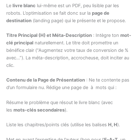
Le
livre blanc
lui-même est un PDF, peu lisible par les
robots. L’optimisation se fait donc sur la
page de
destination
(landing page) qui le présente et le propose.
Titre Principal (H) et Méta-Description
: Intègre ton
mot-
clé principal
naturellement. Le titre doit promettre un
bénéfice clair (“Augmentez votre taux de conversion de %
avec…”). La méta-description, accrocheuse, doit inciter au
clic.
Contenu de la Page de Présentation
: Ne te contente pas
d’un formulaire nu. Rédige une page de à mots qui :
Résume le problème que résout le livre blanc (avec
les
mots-clés secondaires
).
Liste les chapitres/points clés (utilise les balises
H, H
).
Met en avant l’expertise de l’auteur (bon pour l’
E-A-T
, un