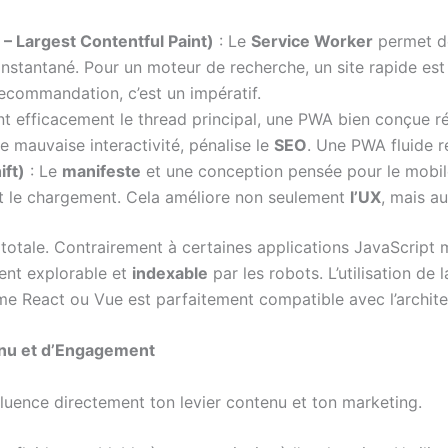
 Largest Contentful Paint)
: Le
Service Worker
permet 
instantané. Pour un moteur de recherche, un site rapide est 
recommandation, c’est un impératif.
nt efficacement le thread principal, une PWA bien conçue 
e mauvaise interactivité, pénalise le
SEO
. Une PWA fluide re
ift)
: Le
manifeste
et une conception pensée pour le mobile
t le chargement. Cela améliore non seulement
l’UX
, mais a
totale. Contrairement à certaines applications JavaScript 
ent explorable et
indexable
par les robots. L’utilisation de 
 React ou Vue est parfaitement compatible avec l’archit
enu et d’Engagement
nfluence directement ton levier contenu et ton marketing.