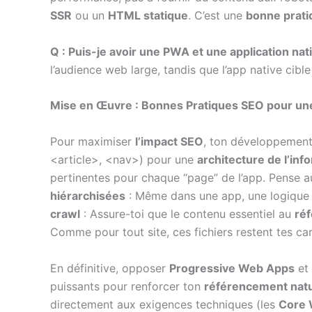
SSR
ou un
HTML statique
. C’est une
bonne prati
Q : Puis-je avoir une PWA et une application na
l’audience web large, tandis que l’app native cib
Mise en Œuvre : Bonnes Pratiques SEO pour un
Pour maximiser
l’impact SEO
, ton développement
<article>, <nav>) pour une
architecture de l’inf
pertinentes pour chaque “page” de l’app. Pense 
hiérarchisées
: Même dans une app, une logique
crawl
: Assure-toi que le contenu essentiel au
ré
Comme pour tout site, ces fichiers restent tes car
En définitive, opposer
Progressive Web Apps
et
puissants pour renforcer ton
référencement natu
directement aux exigences techniques (les
Core 