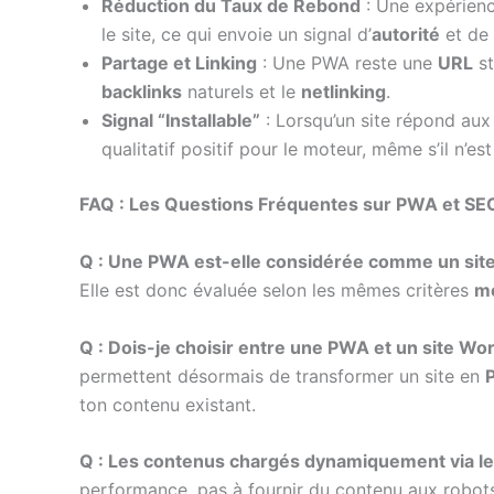
Réduction du Taux de Rebond
: Une expérience
le site, ce qui envoie un signal d’
autorité
et de
Partage et Linking
: Une PWA reste une
URL
st
backlinks
naturels et le
netlinking
.
Signal “Installable”
: Lorsqu’un site répond aux
qualitatif positif pour le moteur, même s’il n’es
FAQ : Les Questions Fréquentes sur PWA et SE
Q : Une PWA est-elle considérée comme un site 
Elle est donc évaluée selon les mêmes critères
mo
Q : Dois-je choisir entre une PWA et un site Wo
permettent désormais de transformer un site en
ton contenu existant.
Q : Les contenus chargés dynamiquement via le 
performance, pas à fournir du contenu aux robot