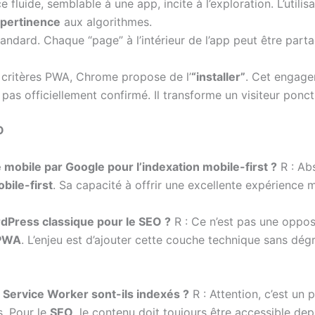
 fluide, semblable à une app, incite à l’exploration. L’uti
pertinence
aux algorithmes.
andard. Chaque “page” à l’intérieur de l’app peut être partag
 critères PWA, Chrome propose de l’
“installer”
. Cet engage
t pas officiellement confirmé. Il transforme un visiteur ponctu
O
mobile par Google pour l’indexation mobile-first ?
R : Ab
bile-first
. Sa capacité à offrir une excellente expérience 
rdPress classique pour le SEO ?
R : Ce n’est pas une oppo
PWA
. L’enjeu est d’ajouter cette couche technique sans dé
Service Worker sont-ils indexés ?
R : Attention, c’est un 
s. Pour le
SEO
, le contenu doit toujours être accessible de