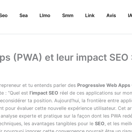
Seo
Sea
Llmo
Smm
Link
Avis
I
 (PWA) et leur impact SEO : 
repreneur et tu entends parler des
Progressive Web Apps
te : “Quel est
l’impact SEO
réel de ces applications sur mo
econsidérer ta position. Aujourd’hui, la frontière entre appl
nt pour évaluer cette nouvelle expérience utilisateur. Cet a
e analyse experte et pratique sur la façon dont les PWA redé
chniques, les avantages tangibles pour le
SEO
, et les mei
r pourquoi ignorer cette convergence pourrait être un risque