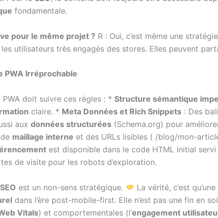
que
fondamentale.
tive pour le même projet ?
R : Oui, c’est même une stratégie
le les utilisateurs très engagés des stores. Elles peuvent p
e PWA Irréprochable
 PWA doit suivre ces règles : *
Structure sémantique imp
ormation
claire. *
Meta Données et Rich Snippets
: Des bali
aussi aux
données structurées
(Schema.org) pour améliorer
 de
maillage interne
et des URLs lisibles ( /blog/mon-article
férencement
est disponible dans le code HTML initial servi
tes de visite pour les robots d’exploration.
SEO
est un non-sens stratégique.
La vérité, c’est qu’une
rel
dans l’ère post-mobile-first. Elle n’est pas une fin en s
Web Vitals
) et comportementales (l’
engagement utilisateu