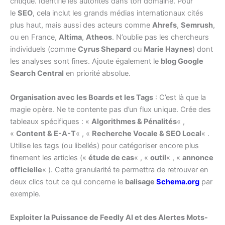
critique. Identifie les autorités dans ton domaine. Pour
le
SEO
, cela inclut les grands médias internationaux cités
plus haut, mais aussi des acteurs comme
Ahrefs
,
Semrush
,
ou en France,
Altima
,
Atheos
. N’oublie pas les chercheurs
individuels (comme
Cyrus Shepard
ou
Marie Haynes
) dont
les analyses sont fines. Ajoute également le
blog Google
Search Central
en priorité absolue.
Organisation avec les Boards et les Tags
: C’est là que la
magie opère. Ne te contente pas d’un flux unique. Crée des
tableaux spécifiques : «
Algorithmes & Pénalités
« ,
«
Content & E-A-T
« , «
Recherche Vocale & SEO Local
« .
Utilise les tags (ou libellés) pour catégoriser encore plus
finement les articles («
étude de cas
« , «
outil
« , «
annonce
officielle
« ). Cette granularité te permettra de retrouver en
deux clics tout ce qui concerne le
balisage
Schema.org
par
exemple.
Exploiter la Puissance de Feedly AI et des Alertes Mots-