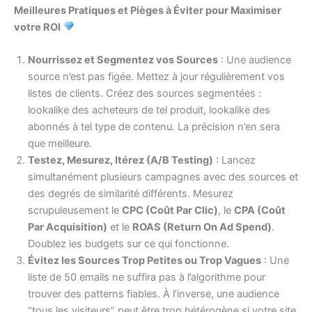
Meilleures Pratiques et Pièges à Éviter pour Maximiser
votre ROI
Nourrissez et Segmentez vos Sources
: Une audience
source n’est pas figée. Mettez à jour régulièrement vos
listes de clients. Créez des sources segmentées :
lookalike des acheteurs de tel produit, lookalike des
abonnés à tel type de contenu. La précision n’en sera
que meilleure.
Testez, Mesurez, Itérez (A/B Testing)
: Lancez
simultanément plusieurs campagnes avec des sources et
des degrés de similarité différents. Mesurez
scrupuleusement le
CPC (Coût Par Clic)
, le
CPA (Coût
Par Acquisition)
et le
ROAS (Return On Ad Spend)
.
Doublez les budgets sur ce qui fonctionne.
Évitez les Sources Trop Petites ou Trop Vagues
: Une
liste de 50 emails ne suffira pas à l’algorithme pour
trouver des patterns fiables. À l’inverse, une audience
“tous les visiteurs” peut être trop hétérogène si votre site