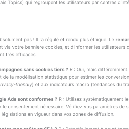
s Topics) qui regroupent les utilisateurs par centres d’intér
bsolument pas ! Il l’a régulé et rendu plus éthique. Le
remar
t via votre bannière cookies, et d’informer les utilisateurs 
nt très efficaces.
campagnes sans cookies tiers ?
R : Oui, mais différemment
t de la modélisation statistique pour estimer les conversion
rivacy-friendly
) et aux indicateurs macro (tendances du traf
le Ads sont conformes ?
R : Utilisez systématiquement l
ir le consentement nécessaire. Vérifiez vos paramètres de s
législations en vigueur dans vos zones de diffusion.
gmenter mes coûts en SEA ?
R : Potentiellement à court term