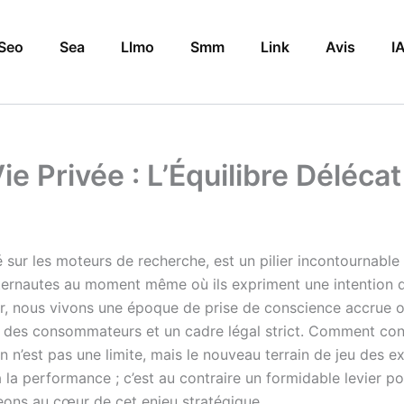
Seo
Sea
Llmo
Smm
Link
Avis
I
ie Privée : L’Équilibre Déléca
é sur les moteurs de recherche, est un pilier incontournable d
nternautes au moment même où ils expriment une intention de
r, nous vivons une époque de prise de conscience accrue 
des consommateurs et un cadre légal strict. Comment conci
on n’est pas une limite, mais le nouveau terrain de jeu des
 la performance ; c’est au contraire un formidable levier po
geons au cœur de cet enjeu stratégique.