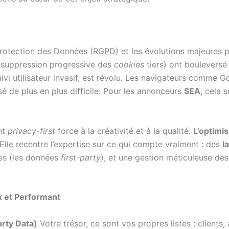
 Protection des Données (RGPD) et les évolutions majeures
 suppression progressive des
cookies
tiers) ont bouleversé
uivi utilisateur invasif, est révolu. Les navigateurs comm
sé de plus en plus difficile. Pour les annonceurs
SEA
, cela s
nt
privacy-first
force à la créativité et à la qualité.
L’optimi
Elle recentre l’expertise sur ce qui compte vraiment : des
l
les (les données
first-party
), et une gestion méticuleuse de
 et Performant
arty Data)
Votre trésor, ce sont vos propres listes : clients