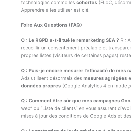
technologies comme les
cohortes
(FLoC, désormai
Apprendre à les utiliser est clé.
Foire Aux Questions (FAQ)
Q : Le RGPD a-t-il tué le remarketing SEA ?
R : A
recueillir un consentement préalable et transparen
propres listes (visiteurs de certaines pages) reste
Q : Puis-je encore mesurer l’efficacité de mes 
Ads utilisent désormais des
mesures agrégées
e
données propres
(Google Analytics 4 en mode
p
Q : Comment être sûr que mes campagnes Goog
web” ou “Liste de clients” en vous assurant d’avo
mises à jour des conditions de Google Ads et des 
Q : La protection de la vie privée va-t-elle au