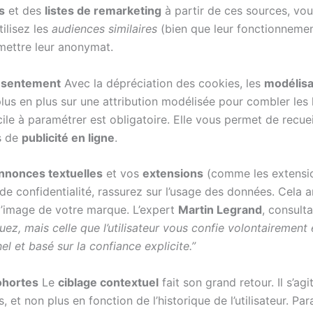
s
et des
listes de remarketing
à partir de ces sources, vou
ilisez les
audiences similaires
(bien que leur fonctionneme
mettre leur anonymat.
onsentement
Avec la dépréciation des cookies, les
modélisa
lus en plus sur une attribution modélisée pour combler les
cile à paramétrer est obligatoire. Elle vous permet de recue
és de
publicité en ligne
.
nnonces textuelles
et vos
extensions
(comme les extensio
de confidentialité, rassurez sur l’usage des données. Cela
 l’image de votre marque. L’expert
Martin Legrand
, consulta
uez, mais celle que l’utilisateur vous confie volontairemen
l et basé sur la confiance explicite.”
Cohortes
Le
ciblage contextuel
fait son grand retour. Il s’a
et non plus en fonction de l’historique de l’utilisateur. P