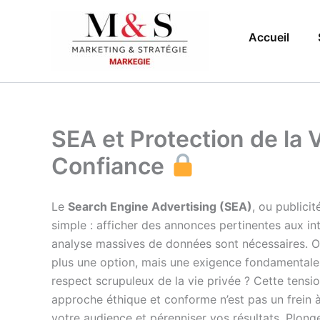
Aller
au
Accueil
contenu
SEA et Protection de la V
Confiance
Le
Search Engine Advertising (SEA)
, ou publicit
simple : afficher des annonces pertinentes aux i
analyse massives de données sont nécessaires. O
plus une option, mais une exigence fondamentale 
respect scrupuleux de la vie privée ? Cette tensi
approche éthique et conforme n’est pas un frein à
votre audience et pérenniser vos résultats. Plon