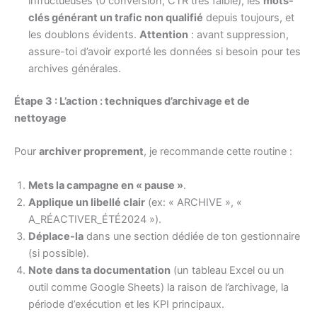
infructueuses (0 conversion, CTR très faible), les
mots-
clés générant un trafic non qualifié
depuis toujours, et
les doublons évidents.
Attention
: avant suppression,
assure-toi d’avoir exporté les données si besoin pour tes
archives générales.
Étape 3 : L’action : techniques d’archivage et de
nettoyage
Pour
archiver proprement
, je recommande cette routine :
Mets la campagne en « pause »
.
Applique un libellé clair
(ex: « ARCHIVE », «
A_RÉACTIVER_ÉTÉ2024 »).
Déplace-la
dans une section dédiée de ton gestionnaire
(si possible).
Note dans ta documentation
(un tableau Excel ou un
outil comme Google Sheets) la raison de l’archivage, la
période d’exécution et les KPI principaux.