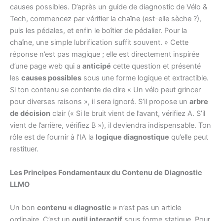
causes possibles. D’après un guide de diagnostic de Vélo &
Tech, commencez par vérifier la chaîne (est-elle sèche ?),
puis les pédales, et enfin le boîtier de pédalier. Pour la
chaîne, une simple lubrification suffit souvent. » Cette
réponse n’est pas magique ; elle est directement inspirée
d’une page web qui a
anticipé
cette question et présenté
les
causes possibles
sous une forme logique et extractible.
Si ton contenu se contente de dire « Un vélo peut grincer
pour diverses raisons », il sera ignoré. S’il propose un
arbre
de décision
clair (« Si le bruit vient de l’avant, vérifiez A. S’il
vient de l’arrière, vérifiez B »), il deviendra indispensable. Ton
rôle est de fournir à l’IA la
logique diagnostique
qu’elle peut
restituer.
Les Principes Fondamentaux du Contenu de Diagnostic
LLMO
Un bon
contenu « diagnostic »
n’est pas un article
ordinaire. C’est un
outil interactif
sous forme statique. Pour