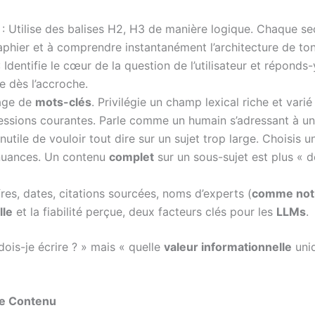
: Utilise des balises H2, H3 de manière logique. Chaque sec
phier et à comprendre instantanément l’architecture de to
 Identifie le cœur de la question de l’utilisateur et répond
dès l’accroche.
rage de
mots-clés
. Privilégie un champ lexical riche et varié
essions courantes. Parle comme un humain s’adressant à un 
Inutile de vouloir tout dire sur un sujet trop large. Choisis 
 nuances. Un contenu
complet
sur un sous-sujet est plus « d
fres, dates, citations sourcées, noms d’experts (
comme notr
lle
et la fiabilité perçue, deux facteurs clés pour les
LLMs
.
is-je écrire ? » mais « quelle
valeur informationnelle
uniq
de Contenu