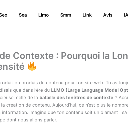
Seo
Sea
Llmo
Smm
Link
Avis
I
 de Contexte : Pourquoi la Lo
ensité
produit ou produis du contenu pour ton site web. Tu as toujou
 disais que dans l’ère du
LLMO (Large Language Model Opti
cieuse, celle de la
bataille des fenêtres de contexte
? Accr
 la création de contenu. Aujourd’hui, ce n’est plus le nombr
information. Imagine que ton contenu soit un diamant : sa va
ipe dont nous allons parler.