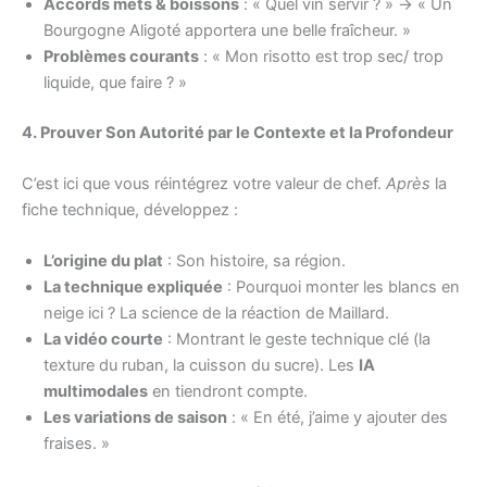
Accords mets & boissons
: « Quel vin servir ? » → « Un
Bourgogne Aligoté apportera une belle fraîcheur. »
Problèmes courants
: « Mon risotto est trop sec/ trop
liquide, que faire ? »
4. Prouver Son Autorité par le Contexte et la Profondeur
C’est ici que vous réintégrez votre valeur de chef.
Après
la
fiche technique, développez :
L’origine du plat
: Son histoire, sa région.
La technique expliquée
: Pourquoi monter les blancs en
neige ici ? La science de la réaction de Maillard.
La vidéo courte
: Montrant le geste technique clé (la
texture du ruban, la cuisson du sucre). Les
IA
multimodales
en tiendront compte.
Les variations de saison
: « En été, j’aime y ajouter des
fraises. »