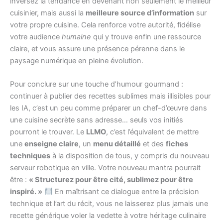
inversez la tendance en devenant non seulement le meilleur
cuisinier, mais aussi la
meilleure source d’information
sur
votre propre cuisine. Cela renforce votre autorité, fidélise
votre audience
humaine
qui y trouve enfin une ressource
claire, et vous assure une présence pérenne dans le
paysage numérique en pleine évolution.
Pour conclure sur une touche d’humour gourmand :
continuer à publier des recettes sublimes mais illisibles pour
les IA, c’est un peu comme préparer un chef-d’œuvre dans
une cuisine secrète sans adresse… seuls vos initiés
pourront le trouver. Le
LLMO
, c’est l’équivalent de mettre
une
enseigne claire
, un
menu détaillé
et des
fiches
techniques
à la disposition de tous, y compris du nouveau
serveur robotique en ville. Votre nouveau mantra pourrait
être :
« Structurez pour être cité, sublimez pour être
inspiré. »
En maîtrisant ce dialogue entre la précision
technique et l’art du récit, vous ne laisserez plus jamais une
recette générique voler la vedette à votre héritage culinaire