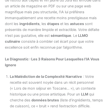
de risotto aux cèpes et vin jaune du Jura est enfouie dans
un article de magazine en PDF ou sur une page web
magnifique mais peu structurée, l’IA lui préférera
immanquablement une recette moins prestigieuse mais
dont les
ingrédients
, les
étapes
et les
astuces
sont
présentés de manière limpide et extractible. Votre défaite
n’est pas gustative, elle est
sémantique
. Le
LLMO
culinaire
consiste à combler cet écart pour que votre
excellence soit enfin reconnue par l’algorithme.
Le Diagnostic : Les 3 Raisons Pour Lesquelles l’IA Vous
Ignore
La Malédiction de la Complexité Narrative
: Votre
recette est souvent noyée dans un récit personnel
(« Lors de mon séjour en Toscane… »), un contexte
historique ou une prose artistique. Pour un
LLM
qui
cherche des
données brutes
(liste d’ingrédients, temps
de cuisson), ce « bruit » rend l’extraction difficile.