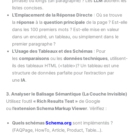
phrase) ou longs (un paragraphe) ? Les
LLM
adorent les
listes concises.
L’Emplacement de la Réponse Directe
: Où se trouve
la
réponse
à la
question principale
de la page ? Est-elle
dans les 100 premiers mots ? Est-elle mise en valeur
dans un encadré, un tableau, ou simplement dans le
premier paragraphe ?
L’Usage des Tableaux et des Schémas
: Pour
les
comparaisons
ou les
données techniques
, utilisent-
ils des tableaux HTML (<table>)? Un tableau est une
structure de données parfaite pour l’extraction par
une
IA
.
3. Analyser le Balisage Sémantique (La Couche Invisible)
Utilisez l’outil
« Rich Results Test »
de Google
ou
l’extension Schema Markup Viewer
. Vérifiez :
Quels schémas
Schema.org
sont implémentés ?
(FAQPage, HowTo, Article, Product, Table…).