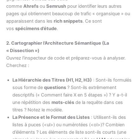
comme
Ahrefs
ou
Semrush
pour identifier leurs autres
pages qui obtiennent beaucoup de trafic « organsique » ou
apparaissent dans les
rich snippets
. Ce sont
vos
spécimens d’étude
.
2. Cartographier l’Architecture Sémantique (La
« Dissection »)
Ouvrez l’inspecteur de code et préparez-vous à analyser.
Cherchez :
La Hiérarchie des Titres (H1, H2, H3)
: Sont-ils formulés
sous forme de
questions
? Sont-ils extrêmement
descriptifs (« Comment faire X en 5 étapes ») ? Y a-t-il
une répétition des
mots-clés
de la requête dans ces
titres ? Notez le modèle.
La Présence et le Format des Listes
: Utilisent-ils des
listes à puces (<ul>) ou numérotées (<ol>)? Combien
d’éléments ? Les éléments de liste sont-ils courts (une