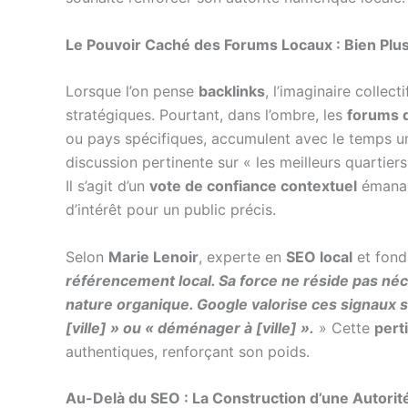
Le Pouvoir Caché des Forums Locaux : Bien Plu
Lorsque l’on pense
backlinks
, l’imaginaire collec
stratégiques. Pourtant, dans l’ombre, les
forums 
ou pays spécifiques, accumulent avec le temps 
discussion pertinente sur « les meilleurs quartier
Il s’agit d’un
vote de confiance contextuel
émanant
d’intérêt pour un public précis.
Selon
Marie Lenoir
, experte en
SEO local
et fond
référencement local. Sa force ne réside pas n
nature organique. Google valorise ces signaux s
[ville] » ou « déménager à [ville] ».
» Cette
pert
authentiques, renforçant son poids.
Au-Delà du SEO : La Construction d’une Autor