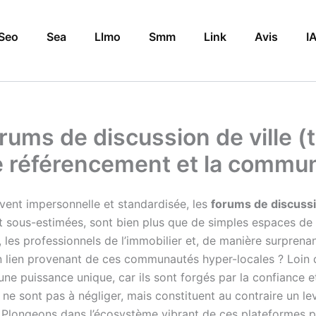
Seo
Sea
Llmo
Smm
Link
Avis
I
orums de discussion de ville (
le référencement et la commu
vent impersonnelle et standardisée, les
forums de discussi
nt sous-estimées, sont bien plus que de simples espaces de 
, les professionnels de l’immobilier et, de manière surprena
d’un lien provenant de ces communautés hyper-locales ? Loin 
une puissance unique, car ils sont forgés par la confiance et
ne sont pas à négliger, mais constituent au contraire un le
. Plongeons dans l’écosystème vibrant de ces plateformes p