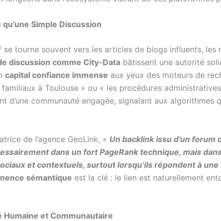
s qu’une Simple Discussion
tif se tourne souvent vers les articles de blogs influents, le
de discussion comme City-Data
bâtissent une autorité soli
un
capital confiance immense
aux yeux des moteurs de rec
s familiaux à Toulouse » ou « les procédures administrative
 d’une communauté engagée, signalant aux algorithmes que
atrice de l’agence GeoLink, «
Un backlink issu d’un forum 
écessairement dans un fort PageRank technique, mais dan
ociaux et contextuels, surtout lorsqu’ils répondent à une
inence sémantique
est la clé : le lien est naturellement e
ité Humaine et Communautaire