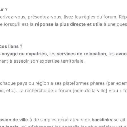
ur ?
nscrivez-vous, présentez-vous, lisez les règles du forum. R
 lorsqu’il est la
réponse la plus directe et utile
à une quest
ces liens ?
 voyage ou expatriés
, les
services de relocation
, les
avoca
ant à asseoir son expertise territoriale.
is chaque pays ou région a ses plateformes phares (par exe
, etc.). La recherche de « forum [nom de la ville] » ou « fo
sion de ville
à de simples générateurs de
backlinks
serait
on locale
, où s’échangent les conseils les plus précieux e