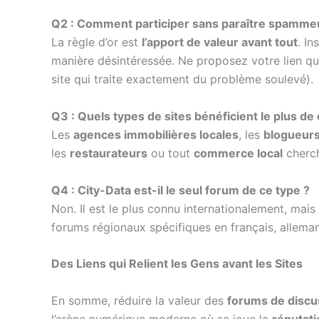
Q2 : Comment participer sans paraître spamme
La règle d’or est
l’apport de valeur avant tout
. I
manière désintéressée. Ne proposez votre lien que
site qui traite exactement du problème soulevé).
Q3 : Quels types de sites bénéficient le plus de 
Les
agences immobilières locales
, les
blogueurs
les
restaurateurs
ou tout
commerce local
cherch
Q4 : City-Data est-il le seul forum de ce type ?
Non. Il est le plus connu internationalement, ma
forums régionaux spécifiques en français, allemand
Des Liens qui Relient les Gens avant les Sites
En somme, réduire la valeur des
forums de discus
l’arène numérique moderne où se joue la
réputati