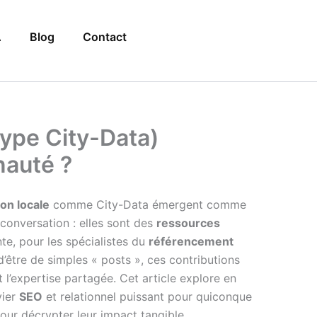
A
Blog
Contact
type City-Data)
nauté ?
on locale
comme City-Data émergent comme
conversation : elles sont des
ressources
nte, pour les spécialistes du
référencement
d’être de simples « posts », ces contributions
 l’expertise partagée. Cet article explore en
vier
SEO
et relationnel puissant pour quiconque
our décrypter leur impact tangible.