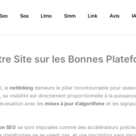
Seo
Sea
Llmo
Smm
Link
Avis
I
otre Site sur les Bonnes Plat
l, le
netlinking
demeure le pilier incontournable pour asseoir
 sa visibilité est directement proportionnelle à la puissan
’évaluation avec les
mises à jour d’algorithme
et les signa
ion SEO
se sont imposées comme des accélérateurs précieux
s plateformes ne se valent pas, et une inscription sans dis