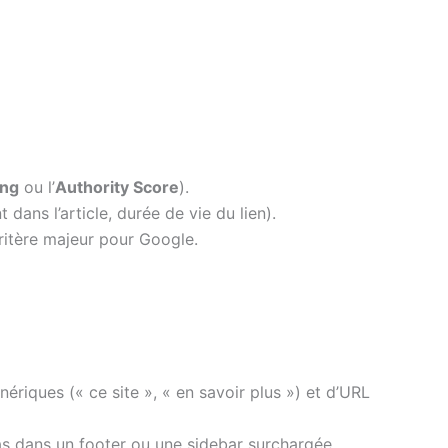
ing
ou l’
Authority Score
).
ans l’article, durée de vie du lien).
ritère majeur pour Google.
ériques (« ce site », « en savoir plus ») et d’URL
 pas dans un footer ou une sidebar surchargée.