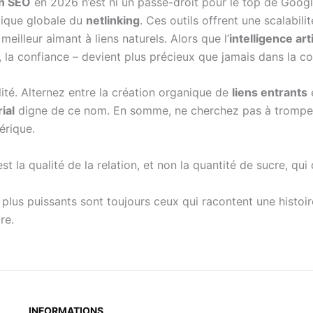
on SEO
en 2026 n’est ni un passe-droit pour le top de Google
égique globale du
netlinking
. Ces outils offrent une scalabil
 meilleur aimant à liens naturels. Alors que l’
intelligence arti
se, la confiance – devient plus précieux que jamais dans la c
ilité. Alternez entre la création organique de
liens entrants
e
ial
digne de ce nom. En somme, ne cherchez pas à tromper l
érique.
st la qualité de la relation, et non la quantité de sucre, qu
es plus puissants sont toujours ceux qui racontent une histoi
re.
INFORMATIONS