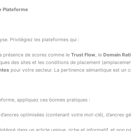
e Plateforme
yse. Privilégiez les plateformes qui :
z la présence de scores comme le
Trust Flow
, le
Domain Rat
ques des sites et les conditions de placement (emplacement d
ntes
pour votre secteur. La pertinence sémantique est un c
teforme, appliquez ces bonnes pratiques :
 d’ancres optimisées (contenant votre mot-clé), d’ancres gén
e intégré dans un article unique, riche et informatif, et non