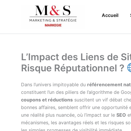
Aller
au
Accueil
contenu
L’Impact des Liens de S
Risque Réputationnel ?
Dans l’univers impitoyable du
référencement nat
constituent l’un des piliers de l’algorithme de G
coupons et réductions
suscitent un vif débat ch
bonnes affaires, semblent offrir une opportunité e
une réalité plus nuancée, où l’impact sur le
SEO
e
mécanismes, les avantages réels et les risques s
les simples promesses de visibilité immédiate.