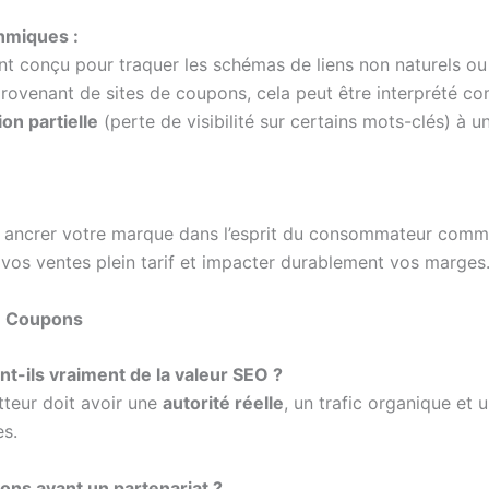
thmiques :
t conçu pour traquer les schémas de liens non naturels ou 
provenant de sites de coupons, cela peut être interprété co
on partielle
(perte de visibilité sur certains mots-clés) à un
 ancrer votre marque dans l’esprit du consommateur comme
r vos ventes plein tarif et impacter durablement vos marges
de Coupons
nt-ils vraiment de la valeur SEO ?
etteur doit avoir une
autorité réelle
, un trafic organique et
es.
pons avant un partenariat ?