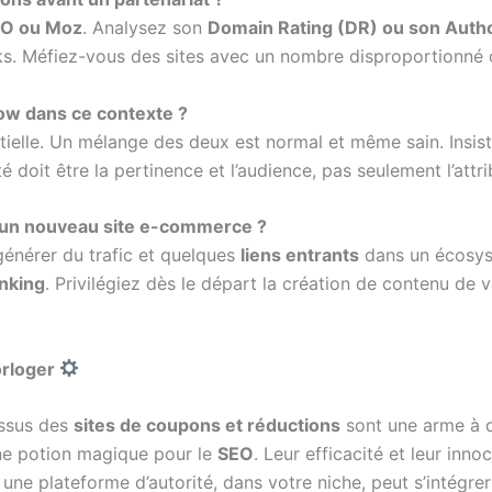
EO ou Moz
. Analysez son
Domain Rating (DR) ou son Autho
nks. Méfiez-vous des sites avec un nombre disproportionné d
llow dans ce contexte ?
entielle. Un mélange des deux est normal et même sain. Ins
 doit être la pertinence et l’audience, pas seulement l’attrib
r un nouveau site e-commerce ?
 générer du trafic et quelques
liens entrants
dans un écosyst
inking
. Privilégiez dès le départ la création de contenu de v
orloger
issus des
sites de coupons et réductions
sont une arme à d
une potion magique pour le
SEO
. Leur efficacité et leur in
c une plateforme d’autorité, dans votre niche, peut s’intégre