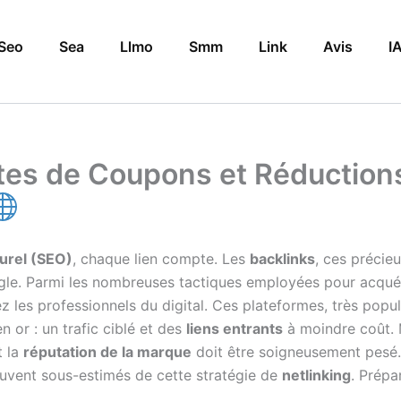
Seo
Sea
Llmo
Smm
Link
Avis
I
ites de Coupons et Réductions
urel (SEO)
, chaque lien compte. Les
backlinks
, ces précie
oogle. Parmi les nombreuses tactiques employées pour acquéri
ez les professionnels du digital. Ces plateformes, très po
n or : un trafic ciblé et des
liens entrants
à moindre coût. 
t la
réputation de la marque
doit être soigneusement pesé. 
ouvent sous-estimés de cette stratégie de
netlinking
. Prépa