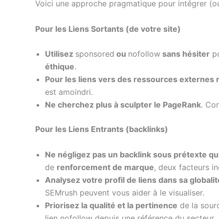
Voici une approche pragmatique pour intégrer (ou n
Pour les Liens Sortants (de votre site)
Utilisez
sponsored
ou
nofollow
sans hésiter
po
éthique
.
Pour les liens vers des ressources externes 
est amoindri.
Ne cherchez plus à sculpter le PageRank
. Co
Pour les Liens Entrants (backlinks)
Ne négligez pas un backlink sous prétexte qu’
de
renforcement de marque
, deux facteurs i
Analysez votre profil de liens dans sa globalit
SEMrush peuvent vous aider à le visualiser.
Priorisez la qualité et la pertinence
de la sourc
lien nofollow depuis une référence du secteur.