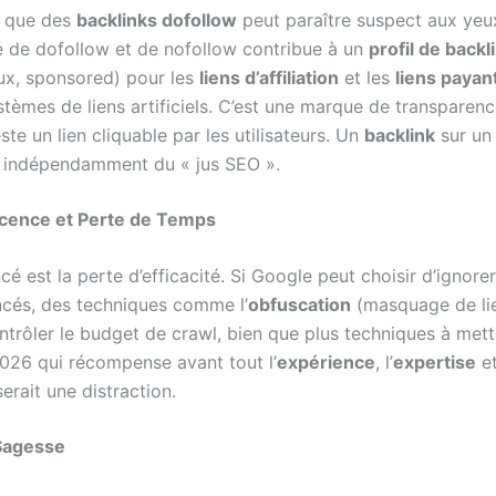
e que des
backlinks dofollow
peut paraître suspect aux yeu
e de dofollow et de nofollow contribue à un
profil de backl
eux, sponsored) pour les
liens d’affiliation
et les
liens payan
stèmes de liens artificiels. C’est une marque de transparenc
te un lien cliquable par les utilisateurs. Un
backlink
sur un 
ue, indépendamment du « jus SEO ».
scence et Perte de Temps
 est la perte d’efficacité. Si Google peut choisir d’ignorer l
ncés, des techniques comme l’
obfuscation
(masquage de lie
ntrôler le budget de crawl, bien que plus techniques à met
26 qui récompense avant tout l’
expérience
, l’
expertise
et
erait une distraction.
 Sagesse