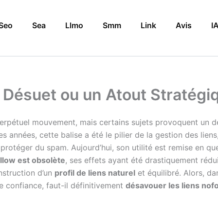
Seo
Sea
Llmo
Smm
Link
Avis
I
l Désuet ou un Atout Stratégi
perpétuel mouvement, mais certains sujets provoquent un dé
es années, cette balise a été le pilier de la gestion des li
 protéger du spam. Aujourd’hui, son utilité est remise en 
ollow est obsolète
, ses effets ayant été drastiquement rédu
nstruction d’un
profil de liens naturel
et équilibré. Alors, 
de confiance, faut-il définitivement
désavouer les liens nof