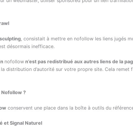
r un webmaster, utiliser sponsored pour un lien d’affiliatio
Crawl
sculpting
, consistait à mettre en nofollow les liens jugés 
est désormais inefficace.
ien
nofollow
n’est pas redistribué aux autres liens de la pa
 la distribution d’autorité sur votre propre site. Cela reme
 Nofollow ?
low
conservent une place dans la boîte à outils du référenceu
é et Signal Naturel