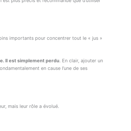
n est plus précis et recommandé que d’utiliser
moins importants pour concentrer tout le « jus »
ge. Il est simplement perdu
. En clair, ajouter un
t fondamentalement en cause l’une de ses
r, mais leur rôle a évolué.