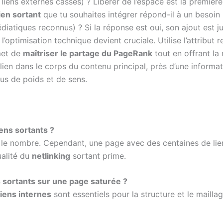
 liens externes cassés) ? Libérer de l’espace est la première
lien sortant
que tu souhaites intégrer répond-il à un besoin u
édiatiques reconnus) ? Si la réponse est oui, son ajout est ju
l’optimisation technique devient cruciale. Utilise l’attribut
met de
maîtriser le partage du PageRank
tout en offrant la r
lien dans le corps du contenu principal, près d’une informa
lus de poids et de sens.
iens sortants ?
ur le nombre. Cependant, une page avec des centaines de li
ualité du
netlinking
sortant prime.
ens sortants sur une page saturée ?
liens internes
sont essentiels pour la structure et le mailla