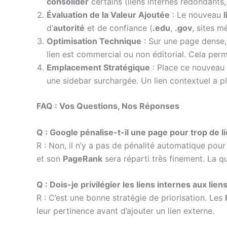
consolider
certains (liens internes redondants,
Évaluation de la Valeur Ajoutée
: Le nouveau
d’
autorité
et de confiance (
.edu
,
.gov
, sites m
Optimisation Technique
: Sur une page dense, 
lien est commercial ou non éditorial. Cela per
Emplacement Stratégique
: Place ce nouveau 
une sidebar surchargée. Un lien contextuel a p
FAQ : Vos Questions, Nos Réponses
Q : Google pénalise-t-il une page pour trop de l
R : Non, il n’y a pas de pénalité automatique po
et son
PageRank
sera réparti très finement. La q
Q : Dois-je privilégier les liens internes aux li
R : C’est une bonne stratégie de priorisation. Les
leur pertinence avant d’ajouter un lien externe.