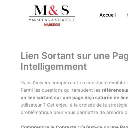
Aller
au
Accueil
contenu
Lien Sortant sur une Pa
Intelligemment
Dans l’univers complexe et en constante évoluti
Parmi les questions qui taraudent les
référenceu
un lien sortant sur une page déjà saturée de lie
utilisateur ? Cet enjeu, à la croisée de la stratég
problématique pour vous permettre de prendre de
Comprendre le Contexte : Qu’est-ce qu’une Page