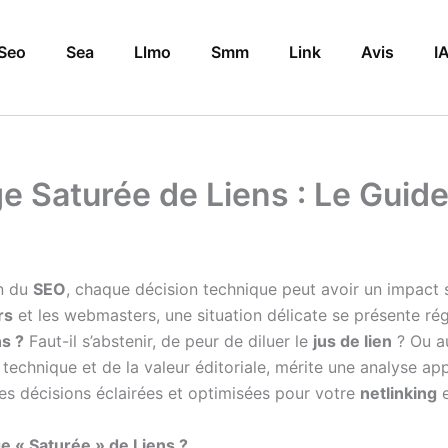
Seo
Sea
Llmo
Smm
Link
Avis
I
ge Saturée de Liens : Le Guid
on du
SEO
, chaque décision technique peut avoir un impact 
rs
et les webmasters, une situation délicate se présente ré
ns ?
Faut-il s’abstenir, de peur de diluer le
jus de lien
? Ou au
ie technique et de la valeur éditoriale, mérite une analyse 
s décisions éclairées et optimisées pour votre
netlinking
e
 « Saturée » de Liens ?