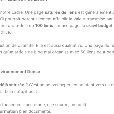
s notre cadre. Une page
saturée de liens
est généralement u
u’il pourrait potentiellement affaiblir la valeur transmise par
gère qu’au-delà de
100 liens
sur une page, le
crawl budge
t
dilué.
estion de quantité. Elle est aussi qualitative. Une page de 
is qu’un article de blog mal organisé avec 50 liens peut par
Environnement Dense
 déjà saturée
? C’est un nouvel hyperlien pointant vers un 
 D’un côté, il peut :
on lecteur (une étude, une source, un outil).
formation
bien documenté.