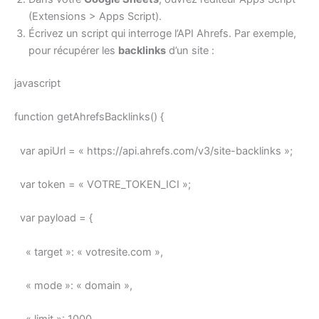
(Extensions > Apps Script).
Écrivez un script qui interroge l’API Ahrefs. Par exemple,
pour récupérer les
backlinks
d’un site :
javascript
function getAhrefsBacklinks() {
var apiUrl = « https://api.ahrefs.com/v3/site-backlinks »;
var token = « VOTRE_TOKEN_ICI »;
var payload = {
« target »: « votresite.com »,
« mode »: « domain »,