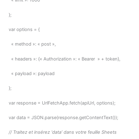
« limit »: 1000
};
var options = {
« method »: « post »,
« headers »: {« Authorization »: « Bearer » + token},
« payload »: payload
};
var response = UrlFetchApp.fetch(apiUrl, options);
var data = JSON.parse(response.getContentText());
// Traitez et insérez ‘data’ dans votre feuille Sheets