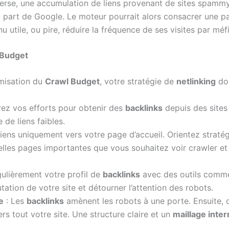
nverse, une accumulation de liens provenant de sites spammy
part de Google. Le moteur pourrait alors consacrer une p
u utile, ou pire, réduire la fréquence de ses visites par méf
 Budget
misation du
Crawl Budget
, votre stratégie de
netlinking
doi
ez vos efforts pour obtenir des
backlinks
depuis des site
 de liens faibles.
liens uniquement vers votre page d’accueil. Orientez strat
elles pages importantes que vous souhaitez voir crawler et
gulièrement votre profil de
backlinks
avec des outils comm
tation de votre site et détourner l’attention des robots.
e
: Les
backlinks
amènent les robots à une porte. Ensuite, c
rs tout votre site. Une structure claire et un
maillage inte