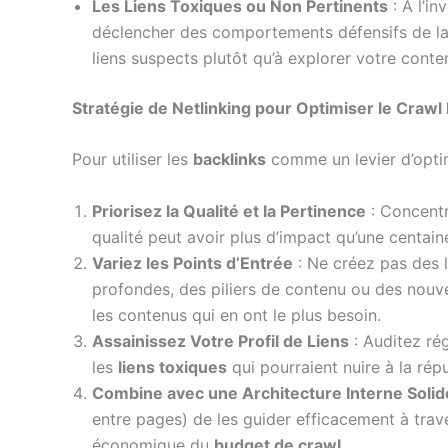
Les Liens Toxiques ou Non Pertinents
: À l’i
déclencher des comportements défensifs de la 
liens suspects plutôt qu’à explorer votre conten
Stratégie de Netlinking pour Optimiser le Crawl
Pour utiliser les
backlinks
comme un levier d’opti
Priorisez la Qualité et la Pertinence
: Concentr
qualité peut avoir plus d’impact qu’une centaine
Variez les Points d’Entrée
: Ne créez pas des 
profondes, des piliers de contenu ou des nouv
les contenus qui en ont le plus besoin.
Assainissez Votre Profil de Liens
: Auditez ré
les
liens toxiques
qui pourraient nuire à la répu
Combine avec une Architecture Interne Solid
entre pages) de les guider efficacement à trave
économique du
budget de crawl
.