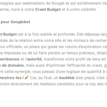
 consignes aux webmasters de Google et est extrêmement ris
terme, nuire à votre
Crawl Budget
et à votre visibilité.
e pour Googlebot
l Budget
est à la fois subtile et profonde. Elle dépasse l
ale de la relation entre votre site et les moteurs de rech
on officielle, un phare qui guide les robots d’exploration v
s impasses ou de lui faire perdre un temps précieux, dilapida
pertinence
et l’
autorité
, transforme votre profil de liens e
té de domaine
, mais aussi d’optimiser l’efficacité du crawl,
nt cette synergie, vous passez d’une logique de quantité à
chestrez-les !
Car, au final, un
backlink
bien placé, c’est
montre directement les meilleurs candidats pour le top des r