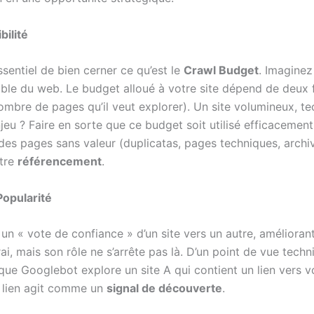
bilité
 essentiel de bien cerner ce qu’est le
Crawl Budget
. Imagine
emble du web. Le budget alloué à votre site dépend de deux 
ombre de pages qu’il veut explorer). Un site volumineux, te
eu ? Faire en sorte que ce budget soit utilisé efficacemen
r des pages sans valeur (duplicatas, pages techniques, arch
otre
référencement
.
Popularité
 « vote de confiance » d’un site vers un autre, améliorant
vrai, mais son rôle ne s’arrête pas là. D’un point de vue tec
ue Googlebot explore un site A qui contient un lien vers votr
e lien agit comme un
signal de découverte
.