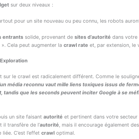
dget
sur deux niveaux :
surtout pour un site nouveau ou peu connu, les robots auron
s entrants
solide, provenant de
sites d’autorité
dans votre
e. ». Cela peut augmenter la
crawl rate
et, par extension, le
’Exploration
ct sur le crawl est radicalement différent. Comme le soulig
un média reconnu vaut mille liens toxiques issus de ferm
, tandis que les seconds peuvent inciter Google à se méfier
uis un site faisant
autorité
et pertinent dans votre secteur 
l transfère de l’
autorité
, mais il encourage également des
liée. C’est l’effet
crawl
optimal.