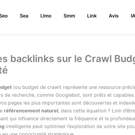
Seo
Sea
Llmo
Smm
Link
Avis
I
s backlinks sur le Crawl Budg
té
udget
(ou budget de crawl) représente une ressource précie
s de recherche, comme Googlebot, sont prêts et capables d
 vos pages les plus importantes sont découvertes et indexé
le
référencement naturel
, dans cette équation ? Loin d’êt
nt qui influence directement la fréquence et la profondeur d
ng
intelligente peut optimiser l’exploration de votre site
en une opportunité stratégique.