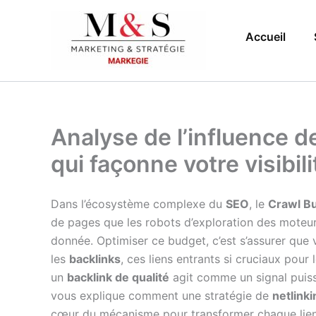
Aller
au
Accueil
contenu
Analyse de l’influence de
qui façonne votre visibili
Dans l’écosystème complexe du
SEO
, le
Crawl B
de pages que les robots d’exploration des moteur
donnée. Optimiser ce budget, c’est s’assurer que
les
backlinks
, ces liens entrants si cruciaux pour 
un
backlink de qualité
agit comme un signal puissa
vous explique comment une stratégie de
netlinki
cœur du mécanisme pour transformer chaque lien 