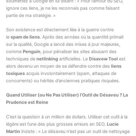
soumettez à Google en lui disant : « Pour l’amour du SEO,
ignore ces liens, je ne les reconnais pas comme faisant
partie de ma stratégie. »
Son existence est directement liée à la guerre contre
le
spam de liens
. Après des années où la quantité primait
sur la qualité, Google a lancé des mises à jour majeures,
comme
Penguin
, pour pénaliser les sites abusant des
techniques de
netlinking
artificielles. Le
Disavow Tool
est
alors devenu un moyen de se défendre contre des
liens
toxiques
acquis involontairement (spam, attaques de
concurrents) ou hérités d’anciennes pratiques risquées.
Quand Utiliser (ou Ne Pas Utiliser) l’Outil de Désaveu ? La
Prudence est Reine
C’est la question à un million de dollars. Utiliser cet outil à la
légère est l’une des plus grosses erreurs en SEO.
Lucie
Martin
insiste : « Le désaveu n’est pas un outil de nettoyage