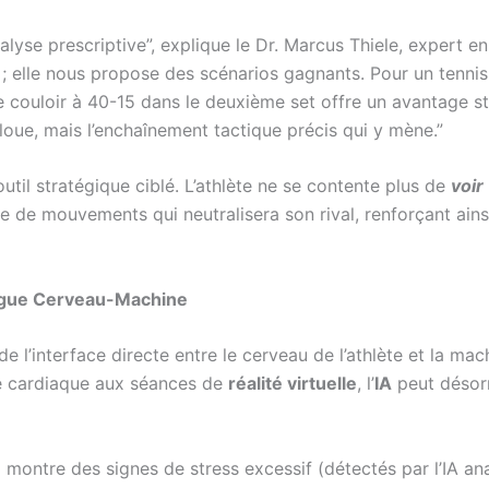
lyse prescriptive”, explique le Dr. Marcus Thiele, expert e
é ; elle nous propose des scénarios gagnants. Pour un tennis
 couloir à 40-15 dans le deuxième set offre un avantage st
 floue, mais l’enchaînement tactique précis qui y mène.”
util stratégique ciblé. L’athlète ne se contente plus de
voir
 de mouvements qui neutralisera son rival, renforçant ainsi
logue Cerveau-Machine
 de l’interface directe entre le cerveau de l’athlète et la ma
e cardiaque aux séances de
réalité virtuelle
, l’
IA
peut désorm
il montre des signes de stress excessif (détectés par l’IA a