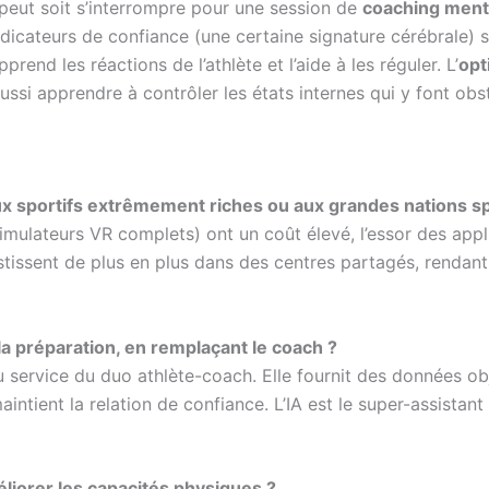
e peut soit s’interrompre pour une session de
coaching ment
dicateurs de confiance (une certaine signature cérébrale) s
rend les réactions de l’athlète et l’aide à les réguler. L’
opt
 aussi apprendre à contrôler les états internes qui y font obs
aux sportifs extrêmement riches ou aux grandes nations sp
simulateurs VR complets) ont un coût élevé, l’essor des app
estissent de plus en plus dans des centres partagés, rendan
la préparation, en remplaçant le coach ?
u service du duo athlète-coach. Elle fournit des données obj
intient la relation de confiance. L’IA est le super-assistant
éliorer les capacités physiques ?