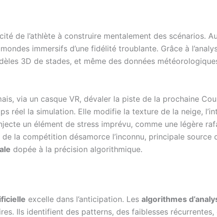
acité de l’athlète à construire mentalement des scénarios. Auj
s mondes immersifs d’une fidélité troublante. Grâce à l’ana
èles 3D de stades, et même des données météorologiques, l
rmais, via un casque VR, dévaler la piste de la prochaine Co
 réel la simulation. Elle modifie la texture de la neige, l’in
ecte un élément de stress imprévu, comme une légère rafal
 de la compétition désamorce l’inconnu, principale source 
ale
dopée à la précision algorithmique.
ficielle
excelle dans l’anticipation. Les
algorithmes d’analy
aires. Ils identifient des patterns, des faiblesses récurrent