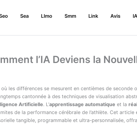
Seo
Sea
Llmo
Smm
Link
Avis
I
mment l’IA Deviens la Nouvell
, où les différences se mesurent en centièmes de seconde ou
ongtemps cantonnée à des techniques de visualisation abstra
lligence Artificielle
. L’
apprentissage automatique
et la
réal
s limites de la performance cérébrale de l’athlète. Cet artic
nsorielle tangible, programmable et ultra-personnalisée, off