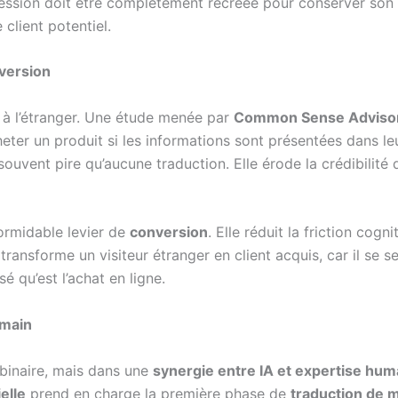
ession doit être complètement recréée pour conserver son 
 client potentiel.
nversion
r à l’étranger. Une étude menée par
Common Sense Adviso
eter un produit si les informations sont présentées dans leu
uvent pire qu’aucune traduction. Elle érode la crédibilit
formidable levier de
conversion
. Elle réduit la friction cogn
ansforme un visiteur étranger en client acquis, car il se s
qu’est l’achat en ligne.
umain
 binaire, mais dans une
synergie entre IA et expertise hum
ielle
prend en charge la première phase de
traduction de 