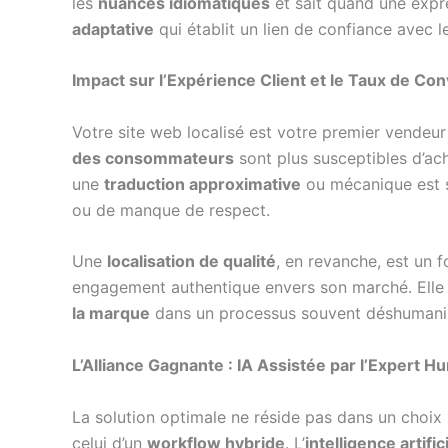
les
nuances idiomatiques
et sait quand une expr
adaptative
qui établit un lien de confiance avec le
Impact sur l’Expérience Client et le Taux de Co
Votre site web localisé est votre premier vendeu
des consommateurs
sont plus susceptibles d’ach
une
traduction approximative
ou mécanique est so
ou de manque de respect.
Une
localisation de qualité
, en revanche, est un 
engagement authentique envers son marché. Elle tr
la marque
dans un processus souvent déshumanisé 
L’Alliance Gagnante : IA Assistée par l’Expert H
La solution optimale ne réside pas dans un choix
celui d’un
workflow hybride
. L’
intelligence artific