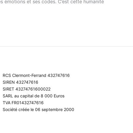
ses émotions et ses codes. C’est cette humanité
RCS Clermont-Ferrand 432747616
SIREN 432747616
SIRET 43274761600022
SARL au capital de 8 000 Euros
TVA FR01432747616
Société créée le 06 septembre 2000