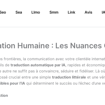
Seo
Sea
Llmo
Smm
Link
Avis
I
sation Humaine : Les Nuances
 frontières, la communication avec votre clientèle internat
ils de
traduction automatique par IA
, rapides et économiq
tre ne suffit pas à convaincre, séduire et fidéliser. Là où 
 fossé crucial entre une simple
traduction littérale
et une vér
bles pour l’IA
qui déterminent le succès ou l’échec d’une ven
ction