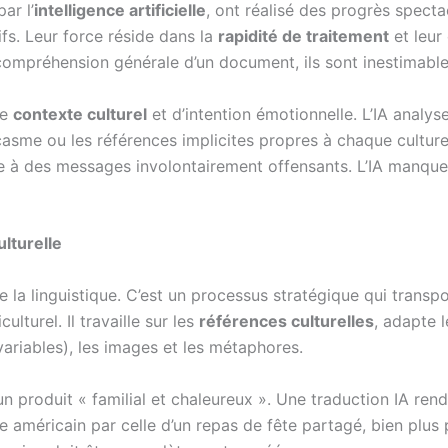
ar l’
intelligence artificielle
, ont réalisé des progrès spectac
fs. Leur force réside dans la
rapidité de traitement
et leur
compréhension générale d’un document, ils sont inestimable
de
contexte culturel
et d’intention émotionnelle. L’IA analys
rcasme ou les références implicites propres à chaque cultur
re à des messages involontairement offensants. L’IA manqu
ulturelle
e la linguistique. C’est un processus stratégique qui tran
ulturel. Il travaille sur les
références culturelles
, adapte 
variables), les images et les métaphores.
produit « familial et chaleureux ». Une traduction IA rendra
méricain par celle d’un repas de fête partagé, bien plus pa