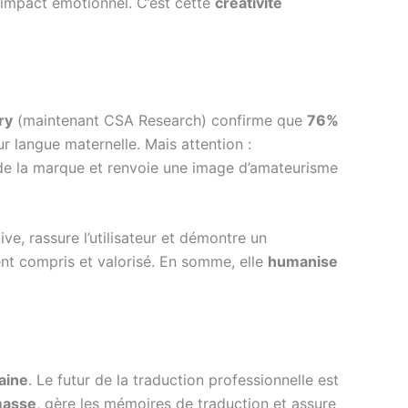
impact émotionnel. C’est cette
créativité
ry
(maintenant CSA Research) confirme que
76%
r langue maternelle. Mais attention :
é de la marque et renvoie une image d’amateurisme
itive, rassure l’utilisateur et démontre un
ent compris et valorisé. En somme, elle
humanise
aine
. Le futur de la traduction professionnelle est
masse
, gère les mémoires de traduction et assure