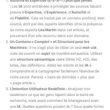
Autorité et Expertise (E-E-A-T) plus que jamais
:
Les
IA
sont entraînées à privilégier les sources faisant
preuve d’
Expertise
, d’
Expérience
, d’
Autorité
et
de
Fiabilité
. Cela se traduit par un contenu profond, bien
sourcé, écrit par des experts identifiés (d’où la présence
de notre experte
Léa Martin
dans cet article), et
provenant d’un site reconnu dans son domaine.
Un Contenu « Complet » et Structuré pour les
Machines :
Il ne s’agit plus de cibler un seul
mot-clé
,
mais de couvrir un
sujet
de manière exhaustive. Utilisez
une
structure sémantique
claire (titres H2, H3), des
listes, des définitions. Aidez les robots et les
IA
à
comprendre et à cartographer facilement l’étendue de
votre savoir. Pensez « base de données » plus que
« page article ».
L’Intention Utilisateur Redéfinie :
Analysez non
seulement ce que les gens tapent dans la barre de
recherche, mais aussi comment ils interagissent avec
une
IA
. Quelles questions posent-ils ? Sous quelle forme