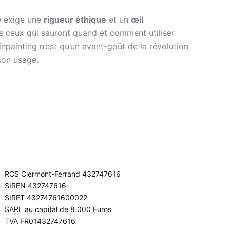
le exige une
rigueur éthique
et un
œil
is ceux qui sauront quand et comment utiliser
’inpainting n’est qu’un avant-goût de la révolution
son usage.
RCS Clermont-Ferrand 432747616
SIREN 432747616
SIRET 43274761600022
SARL au capital de 8 000 Euros
TVA FR01432747616