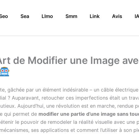
Seo
Sea
Llmo
Smm
Link
Avis
I
L’Art de Modifier une Image av
aite, gâchée par un élément indésirable – un câble électri
lial ? Auparavant, retoucher ces imperfections était un tra
utieux. Aujourd’hui, une révolution est en marche, rendue po
ie qui permet de
modifier une partie d’une image sans tou
 détenir le pouvoir de remodeler la réalité visuelle avec une
canismes, ses applications et comment l’utiliser à son ple