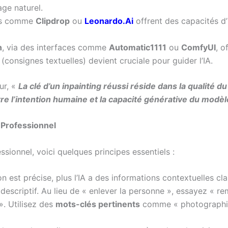
ge naturel.
es comme
Clipdrop
ou
Leonardo.Ai
offrent des capacités d’
n
, via des interfaces comme
Automatic1111
ou
ComfyUI
, o
(consignes textuelles) devient cruciale pour guider l’IA.
ur, «
La clé d’un inpainting réussi réside dans la qualité d
re l’intention humaine et la capacité générative du modèl
 Professionnel
ssionnel, voici quelques principes essentiels :
n est précise, plus l’IA a des informations contextuelles cla
escriptif. Au lieu de « enlever la personne », essayez « re
». Utilisez des
mots-clés pertinents
comme « photographique