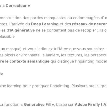
e « Correcteur »
construction des parties manquantes ou endommagées d’une
ntes. L’arrivée du
Deep Learning
et des
réseaux de neuro
les d’
IA générative
ne se contentent pas de recopier ; ils
c
plausible.
n masque) et vous indiquez à l’IA ce que vous souhaitez : 
s pixels environnants, la lumière, les textures, les perspect
e le contexte sémantique
qui distingue l’inpainting mode
le
e learning pour pratiquer l’inpainting. Plusieurs outils, gr
sa fonction
« Generative Fill »
, basée sur
Adobe Firefly (IA