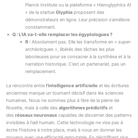
Planck Institute ou la plateforme « Hieroglyphics AI
» de la startue
Glyphia
proposent des
démonstrateurs en ligne. Leur précision s’améliore
constamment.
Q : L’IA va-t-elle remplacer les égyptologues ?
R :
Absolument pas. Elle les transforme en « super-
archéologues », libérés des tâches les plus
laborieuses pour se consacrer à la synthèse et à la
narration historique. C’est un partenariat, pas un
remplacement.
La rencontre entre
l’intelligence artificielle
et les écritures
anciennes marque un tournant décisif dans les sciences
humaines. Nous ne sommes plus à l’ère de la pierre de
Rosette, mais à celle des
algorithmes prédictifs
et
des
réseaux neuronaux
capables de discerner des patterns
invisibles à l’œil humain. Cette technologie ne vise pas à
écrire l’histoire à notre place, mais à nous en donner les
moyens avec une efficacité redoutable. En déchiffrant plus