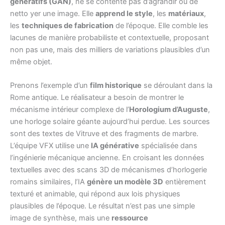
génératifs (GAN)
, ne se contente pas d’agrandir ou de
netto yer une image. Elle
apprend le style
, les
matériaux
,
les
techniques de fabrication
de l’époque. Elle comble les
lacunes de manière probabiliste et contextuelle, proposant
non pas une, mais des milliers de variations plausibles d’un
même objet.
Prenons l’exemple d’un
film historique
se déroulant dans la
Rome antique. Le réalisateur a besoin de montrer le
mécanisme intérieur complexe de l’
Horologium d’Auguste
,
une horloge solaire géante aujourd’hui perdue. Les sources
sont des textes de Vitruve et des fragments de marbre.
L’équipe VFX utilise une
IA générative
spécialisée dans
l’ingénierie mécanique ancienne. En croisant les données
textuelles avec des scans 3D de mécanismes d’horlogerie
romains similaires, l’IA
génère un modèle 3D
entièrement
texturé et animable, qui répond aux lois physiques
plausibles de l’époque. Le résultat n’est pas une simple
image de synthèse, mais une
ressource