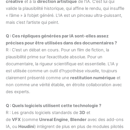
créative
et à la
direction artistique
de l’IA. C’est lui qui
valide la plausibilité historique, qui affine le rendu, qui insuffle
« l’âme » à l’objet généré. L’IA est un pinceau ultra-puissant,
mais c’est l’artiste qui peint.
Q : Ces répliques générées par IA sont-elles assez
précises pour être utilisées dans des documentaires ?
R : C’est un débat en cours. Pour un film de fiction, la
plausibilité prime sur l’exactitude absolue. Pour un
documentaire, la rigueur scientifique est essentielle. L’IA y
est utilisée comme un outil d’hypothèse visuelle, toujours
clairement présenté comme une
restitution numérique
et
non comme une vérité établie, en étroite collaboration avec
des experts.
Q : Quels logiciels utilisent cette technologie ?
R : Les grands logiciels standards de
3D
et
de
VFX
(comme
Unreal Engine
,
Blender
avec des add-ons
IA, ou
Houdini
) intègrent de plus en plus de modules pilotés