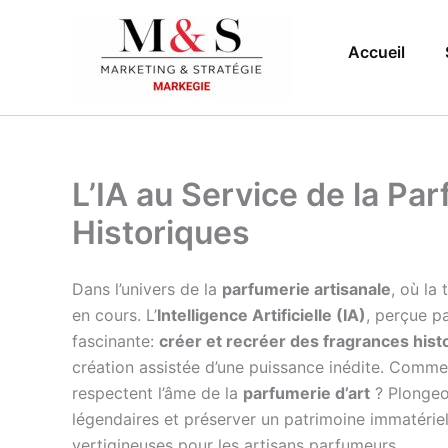
Aller
au
Accueil
contenu
L’IA au Service de la Pa
Historiques
Dans l’univers de la
parfumerie artisanale
, où la
en cours. L’
Intelligence Artificielle (IA)
, perçue p
fascinante:
créer et recréer des fragrances hist
création assistée d’une puissance inédite. Comme
respectent l’âme de la
parfumerie d’art
? Plongeo
légendaires et préserver un patrimoine immatériel e
vertigineuses pour les artisans parfumeurs.