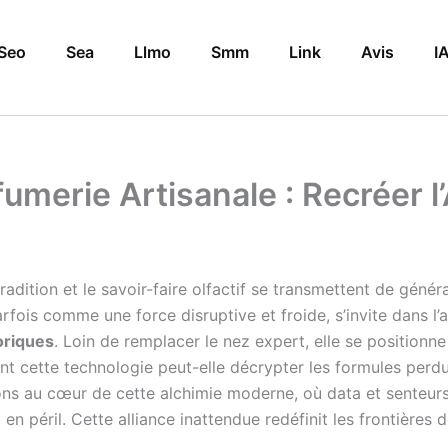
Seo
Sea
Llmo
Smm
Link
Avis
I
rfumerie Artisanale : Recréer
 tradition et le savoir-faire olfactif se transmettent de géné
arfois comme une force disruptive et froide, s’invite dans l
oriques
. Loin de remplacer le nez expert, elle se positionn
nt cette technologie peut-elle décrypter les formules perd
ns au cœur de cette alchimie moderne, où data et senteurs 
n péril. Cette alliance inattendue redéfinit les frontières 